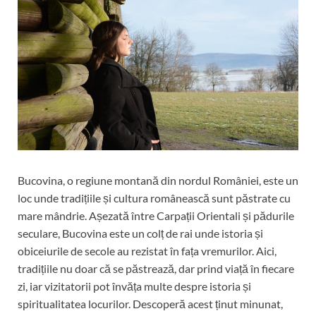
Bucovina, o regiune montană din nordul României, este un
loc unde tradițiile și cultura românească sunt păstrate cu
mare mândrie. Așezată între Carpații Orientali și pădurile
seculare, Bucovina este un colț de rai unde istoria și
obiceiurile de secole au rezistat în fața vremurilor. Aici,
tradițiile nu doar că se păstrează, dar prind viață în fiecare
zi, iar vizitatorii pot învăța multe despre istoria și
spiritualitatea locurilor. Descoperă acest ținut minunat,