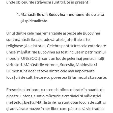
unde obiceiurile străvechi sunt trăite în prezent!
Mănăstirile din Bucovina – monumente de artă
și spiritualitate
Unul dintre cele mai remarcabile aspecte ale Bucovinei
sunt mănăstirile sale, adevărate bijuterii ale artei
religioase și ale istoriei. Celebre pentru frescele exterioare
unice, mănăstirile Bucovinei au fost incluse în patrimoniul
mondial UNESCO și sunt un loc de pelerinaj pentru mulți
vizitatori. Mănăstirile Voroneț, Sucevița, Moldovița și
Humor sunt doar câteva dintre cele mai importante
locașuri de cult, fiecare cu povestea și farmecul său aparte.
Frescele exterioare, cu scene biblice colorate în nuanțe de
albastru intens, sunt o mărturie a credinței și măiestriei
meșteșugărești. Mănăstirile nu sunt doar locuri de cult, ci
și adevărate muzee în aer liber, care păstrează vie tradiția