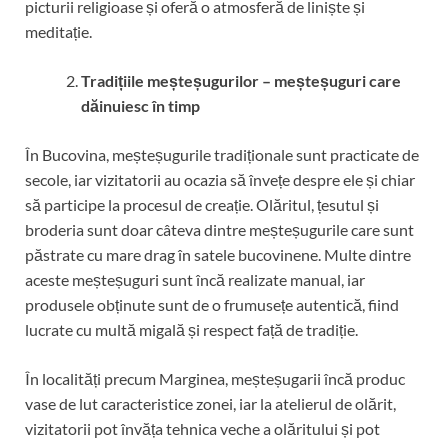
picturii religioase și oferă o atmosferă de liniște și
meditație.
Tradițiile meșteșugurilor – meșteșuguri care
dăinuiesc în timp
În Bucovina, meșteșugurile tradiționale sunt practicate de
secole, iar vizitatorii au ocazia să învețe despre ele și chiar
să participe la procesul de creație. Olăritul, țesutul și
broderia sunt doar câteva dintre meșteșugurile care sunt
păstrate cu mare drag în satele bucovinene. Multe dintre
aceste meșteșuguri sunt încă realizate manual, iar
produsele obținute sunt de o frumusețe autentică, fiind
lucrate cu multă migală și respect față de tradiție.
În localități precum Marginea, meșteșugarii încă produc
vase de lut caracteristice zonei, iar la atelierul de olărit,
vizitatorii pot învăța tehnica veche a olăritului și pot