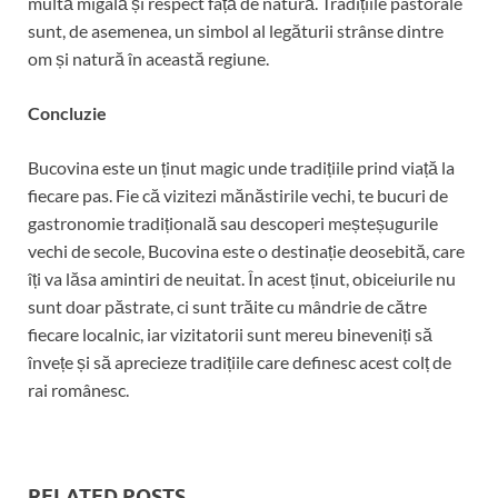
multă migală și respect față de natură. Tradițiile pastorale
sunt, de asemenea, un simbol al legăturii strânse dintre
om și natură în această regiune.
Concluzie
Bucovina este un ținut magic unde tradițiile prind viață la
fiecare pas. Fie că vizitezi mănăstirile vechi, te bucuri de
gastronomie tradițională sau descoperi meșteșugurile
vechi de secole, Bucovina este o destinație deosebită, care
îți va lăsa amintiri de neuitat. În acest ținut, obiceiurile nu
sunt doar păstrate, ci sunt trăite cu mândrie de către
fiecare localnic, iar vizitatorii sunt mereu bineveniți să
învețe și să aprecieze tradițiile care definesc acest colț de
rai românesc.
RELATED POSTS