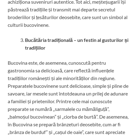
achiziționa suveniruri autentice. Tot aici, meșteșugarii își
păstrează tradițiile și transmit mai departe secretul
broderiilor și țesăturilor deosebite, care sunt un simbol al
culturii bucovinene.
Bucătăria tradițională – un festin al gusturilor și
tradițiilor
Bucovina este, de asemenea, cunoscută pentru
gastronomia sa delicioasă, care reflectă influențele
tradițiilor românești și ale minorităților din regiune.
Preparatele bucovinene sunt delicioase, simple și pline de
savoare, iar mesele sunt întotdeauna un prilej de adunare
a familiei și prietenilor. Printre cele mai cunoscute
preparate se numără „sarmalele cu mămăliguță”,
„balmoșul bucovinean” și „ciorba de burtă”. De asemenea,
în Bucovina se prepară brânzeturi deosebite, cum ar fi
„brânza de burduf” și „cașul de oaie”, care sunt apreciate