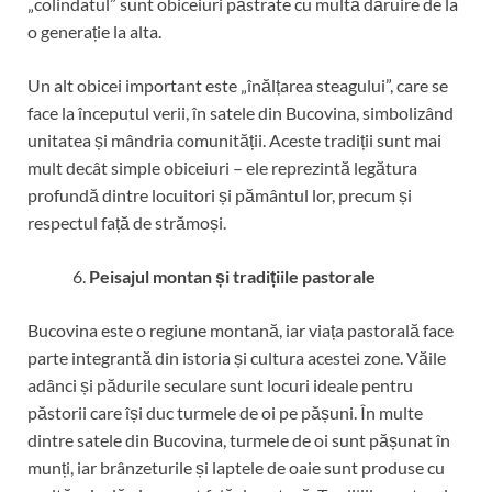
„colindatul” sunt obiceiuri păstrate cu multă dăruire de la
o generație la alta.
Un alt obicei important este „înălțarea steagului”, care se
face la începutul verii, în satele din Bucovina, simbolizând
unitatea și mândria comunității. Aceste tradiții sunt mai
mult decât simple obiceiuri – ele reprezintă legătura
profundă dintre locuitori și pământul lor, precum și
respectul față de strămoși.
Peisajul montan și tradițiile pastorale
Bucovina este o regiune montană, iar viața pastorală face
parte integrantă din istoria și cultura acestei zone. Văile
adânci și pădurile seculare sunt locuri ideale pentru
păstorii care își duc turmele de oi pe pășuni. În multe
dintre satele din Bucovina, turmele de oi sunt pășunat în
munți, iar brânzeturile și laptele de oaie sunt produse cu