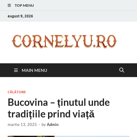
TOP MENU
august 9, 2026
C
Inspir
zilnic
pentr
versi
ta mai
MAIN MENU
bună
CĂLĂTORII
Bucovina – ținutul unde
tradițiile prind viață
martie 13, 2025
-
by
Admin