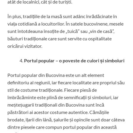
atât de localnici, cât și de turiști.
În plus, tradițiile de la masă sunt adânc înrădăcinate în
viața cotidiană a locuitorilor. În satele bucovinene, mesele
sunt întotdeauna însoțite de „tuică” sau „vin de casă”,
băuturi tradiționale care sunt servite cu ospitalitate
oricărui vizitator.
Portul popular – o poveste de culori și simboluri
Portul popular din Bucovina este un alt element
definitoriu al regiunii, iar fiecare localitate are propriul său
stil de costume tradiționale. Fiecare piesă de
îmbrăcăminte este plină de semnificații și simboluri, iar
meșteșugarii tradiționali din Bucovina sunt încă
păstrători ai acestor costume autentice. Cămășile
brodate, ițarii din lână, șalurile și opincile sunt doar câteva
dintre piesele care compun portul popular din această