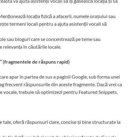
easta va ajuta asistenții vocali să îți găsească locația și să
 Menționează locația fizică a afacerii, numele orașului sau
ește termeni locali pentru a ajuta asistenții vocali să
cole sau bloguri care se concentrează pe teme sau
e relevanța în căutările locale.
 (fragmentele de răspuns rapid)
care apar în partea de sus a paginii Google, sub forma unei
trag frecvent răspunsurile din aceste fragmente. Dacă vrei ca
le vocale, trebuie să optimizezi pentru Featured Snippets.
ele tale, oferă răspunsuri clare, concise și bine structurate la