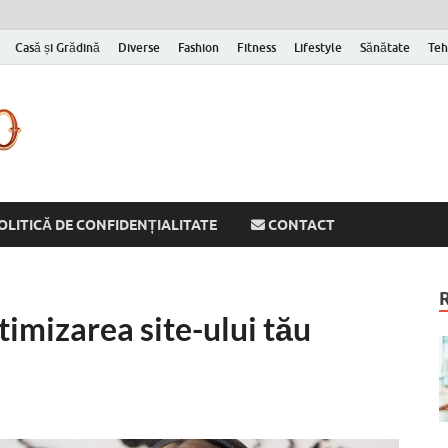
Casă și Grădină
Diverse
Fashion
Fitness
Lifestyle
Sănătate
Teh
Cornelyu
Inspirație zilnică pentru versiunea ta mai bună
OLITICĂ DE CONFIDENȚIALITATE
CONTACT
imizarea site-ului tău