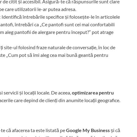
 de citit și accesibil. Asigură-te că răspunsurile sunt clare
pe care utilizatorii le-ar putea adresa.
: Identifică întrebările specifice și folosește-le în articolele
ntofi, întrebări ca „Ce pantofi sunt cei mai confortabili
m aleg pantofii de alergare pentru început?” pot atrage
i site-ul folosind fraze naturale de conversație, în loc de
ște „Cum pot să îmi aleg cea mai bună geantă pentru
servicii și locații locale. De aceea,
optimizarea pentru
cerile care depind de clienți din anumite locații geografice.
-te că afacerea ta este listată pe
Google My Business
și că