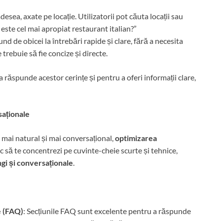
desea, axate pe locație. Utilizatorii pot căuta locații sau
este cel mai apropiat restaurant italian?”
und de obicei la întrebări rapide și clare, fără a necesita
 trebuie să fie concize și directe.
a răspunde acestor cerințe și pentru a oferi informații clare,
saționale
j mai natural și mai conversațional,
optimizarea
oc să te concentrezi pe cuvinte-cheie scurte și tehnice,
ngi și conversaționale
.
e (FAQ)
: Secțiunile FAQ sunt excelente pentru a răspunde