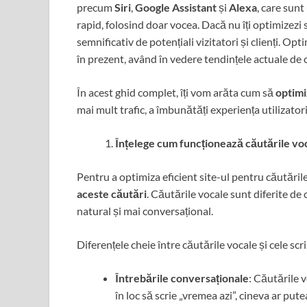
precum
Siri
,
Google Assistant
și
Alexa
, care sunt
rapid, folosind doar vocea. Dacă nu îți optimizezi 
semnificativ de potențiali vizitatori și clienți. Op
în prezent, având în vedere tendințele actuale de 
În acest ghid complet, îți vom arăta cum să
optimi
mai mult trafic, a îmbunătăți experiența utilizatori
Înțelege cum funcționează căutările vo
Pentru a optimiza eficient site-ul pentru căutăril
aceste căutări
. Căutările vocale sunt diferite de 
natural și mai conversațional.
Diferențele cheie între căutările vocale și cele scr
Întrebările conversaționale
: Căutările 
în loc să scrie „vremea azi”, cineva ar pu