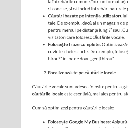
la întrebările comune, într-un format ușor
și concise, și că includ întrebări naturale 
Căutări bazate pe intenția utilizatorului
tale. De exemplu, dacă ai un magazin de pa
pentru mersul pe distanțe lungi?” sau „Cu
vizitatori care folosesc căutările vocale.
Folosește fraze complete
: Optimizează-ț
cuvinte-cheie scurte. De exemplu, folose
birou?” în loc de doar „genți birou”.
Focalizează-te pe căutările locale
Căutările vocale sunt adesea folosite pentru a găsi 
căutările locale
este esențială, mai ales pentru afa
Cum să optimizezi pentru căutările locale:
Folosește Google My Business
: Asigură