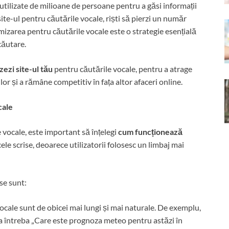
 utilizate de milioane de persoane pentru a găsi informații
site-ul pentru căutările vocale, riști să pierzi un număr
timizarea pentru căutările vocale este o strategie esențială
căutare.
zezi site-ul tău
pentru căutările vocale, pentru a atrage
lor și a rămâne competitiv în fața altor afaceri online.
cale
e vocale, este important să înțelegi
cum funcționează
cele scrise, deoarece utilizatorii folosesc un limbaj mai
ise sunt:
vocale sunt de obicei mai lungi și mai naturale. De exemplu,
tea întreba „Care este prognoza meteo pentru astăzi în