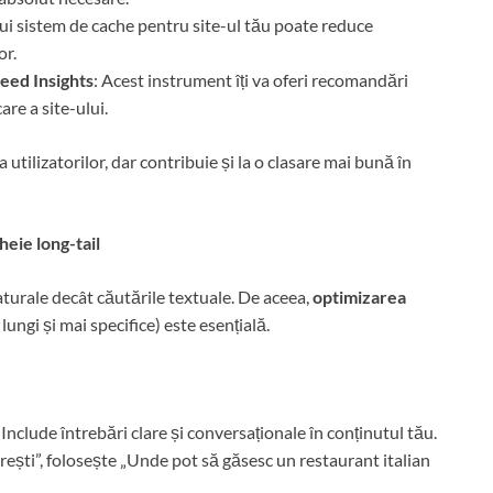
i sistem de cache pentru site-ul tău poate reduce
or.
eed Insights
: Acest instrument îți va oferi recomandări
are a site-ului.
tilizatorilor, dar contribuie și la o clasare mai bună în
heie long-tail
aturale decât căutările textuale. De aceea,
optimizarea
lungi și mai specifice) este esențială.
: Include întrebări clare și conversaționale în conținutul tău.
rești”, folosește „Unde pot să găsesc un restaurant italian