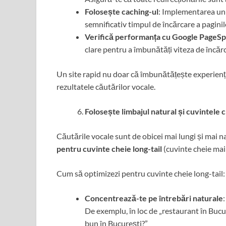
Folosește caching-ul
: Implementarea unu
semnificativ timpul de încărcare a paginil
Verifică performanța cu Google PageSp
clare pentru a îmbunătăți viteza de încărc
Un site rapid nu doar că îmbunătățește experiența u
rezultatele căutărilor vocale.
Folosește limbajul natural și cuvintele c
Căutările vocale sunt de obicei mai lungi și mai n
pentru cuvinte cheie long-tail
(cuvinte cheie mai 
Cum să optimizezi pentru cuvinte cheie long-tail:
Concentrează-te pe întrebări naturale
De exemplu, în loc de „restaurant în Bucu
bun în București?”