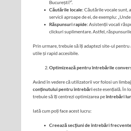
București?”.
Căutările locale
: Căutările vocale sunt, a
servicii aproape de ei, de exemplu: „Unde 
Răspunsuri rapide
: Asistenții vocali răsp
clickuri suplimentare. Astfel, răspunsurile
Prin urmare, trebuie să îți adaptezi site-ul pentru 
utile și rapid accesibile.
Optimizează pentru întrebările conver
Având în vedere că utilizatorii vor folosi un limba
conținutului pentru întrebări
este esențială. În l
trebuie să îți centrezi optimizarea pe
întrebări lu
Iată cum poți face acest lucru:
Creează secțiuni de întrebări frecvent