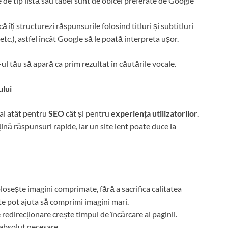
re de tip listă sau tabel sunt de obicei preferate de Google
că îți structurezi răspunsurile folosind titluri și subtitluri
tc.), astfel încât Google să le poată interpreta ușor.
l tău să apară ca prim rezultat în căutările vocale.
ului
ial atât pentru
SEO
cât și pentru
experiența utilizatorilor
.
bțină răspunsuri rapide, iar un site lent poate duce la
olosește imagini comprimate, fără a sacrifica calitatea
te pot ajuta să comprimi imagini mari.
e redirecționare crește timpul de încărcare al paginii.
 absolut necesare.