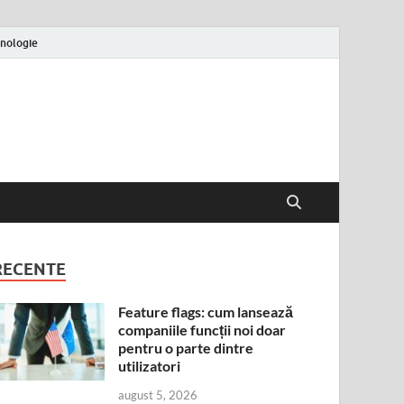
nologie
RECENTE
Feature flags: cum lansează
companiile funcții noi doar
pentru o parte dintre
utilizatori
august 5, 2026