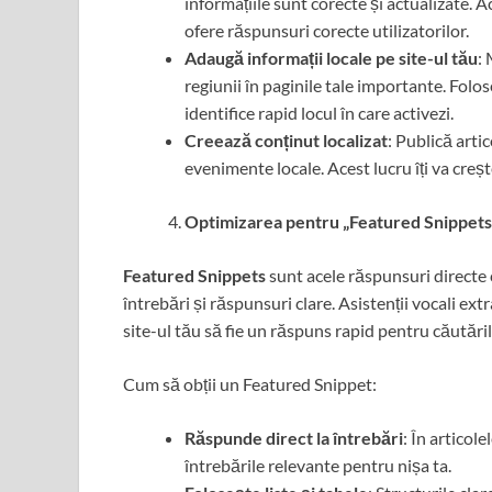
informațiile sunt corecte și actualizate. Ac
ofere răspunsuri corecte utilizatorilor.
Adaugă informații locale pe site-ul tău
:
regiunii în paginile tale importante. Folos
identifice rapid locul în care activezi.
Creează conținut localizat
: Publică arti
evenimente locale. Acest lucru îți va creșt
Optimizarea pentru „Featured Snippets”
Featured Snippets
sunt acele răspunsuri directe 
întrebări și răspunsuri clare. Asistenții vocali ex
site-ul tău să fie un răspuns rapid pentru căutări
Cum să obții un Featured Snippet:
Răspunde direct la întrebări
: În articol
întrebările relevante pentru nișa ta.