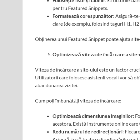
Folosește liste și tabele
: Structurile cla
pentru Featured Snippets.
Formatează corespunzător
: Asigură-te 
clare (de exemplu, folosind taguri H1, H2 e
Obținerea unui Featured Snippet poate ajuta site-u
Optimizează viteza de încărcare a site-
Viteza de încărcare a site-ului este un factor cruc
Utilizatorii care folosesc asistenți vocali vor să o
abandonarea vizitei.
Cum poți îmbunătăți viteza de încărcare:
Optimizează dimensiunea imaginilor
: F
acestora. Există instrumente online care 
Redu numărul de redirecționări
: Fiecar
Asigură-te că toate redirecționările sunt