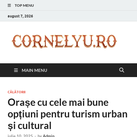
TOP MENU
august 7, 2026
C
Inspir
zilnic
pentr
versi
ta mai
MAIN MENU
bună
CĂLĂTORII
Orașe cu cele mai bune
opțiuni pentru turism urban
și cultural
iulie 10, 2025
-
by
Admin