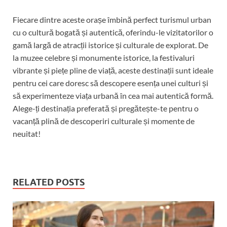
Fiecare dintre aceste orașe îmbină perfect turismul urban
cu o cultură bogată și autentică, oferindu-le vizitatorilor o
gamă largă de atracții istorice și culturale de explorat. De
la muzee celebre și monumente istorice, la festivaluri
vibrante și piețe pline de viață, aceste destinații sunt ideale
pentru cei care doresc să descopere esența unei culturi și
să experimenteze viața urbană în cea mai autentică formă.
Alege-ți destinația preferată și pregătește-te pentru o
vacanță plină de descoperiri culturale și momente de
neuitat!
RELATED POSTS