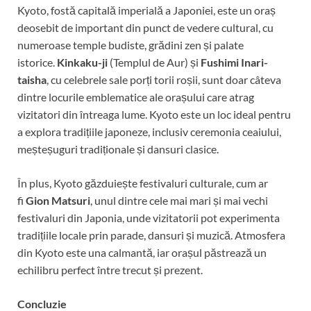
Kyoto, fostă capitală imperială a Japoniei, este un oraș
deosebit de important din punct de vedere cultural, cu
numeroase temple budiste, grădini zen și palate
istorice.
Kinkaku-ji
(Templul de Aur) și
Fushimi Inari-
taisha
, cu celebrele sale porți torii roșii, sunt doar câteva
dintre locurile emblematice ale orașului care atrag
vizitatori din întreaga lume. Kyoto este un loc ideal pentru
a explora tradițiile japoneze, inclusiv ceremonia ceaiului,
meșteșuguri tradiționale și dansuri clasice.
În plus, Kyoto găzduiește festivaluri culturale, cum ar
fi
Gion Matsuri
, unul dintre cele mai mari și mai vechi
festivaluri din Japonia, unde vizitatorii pot experimenta
tradițiile locale prin parade, dansuri și muzică. Atmosfera
din Kyoto este una calmantă, iar orașul păstrează un
echilibru perfect între trecut și prezent.
Concluzie