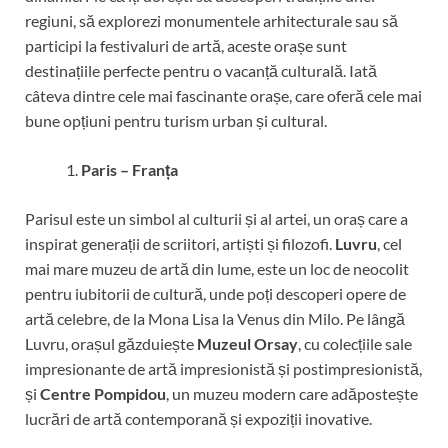
regiuni, să explorezi monumentele arhitecturale sau să
participi la festivaluri de artă, aceste orașe sunt
destinațiile perfecte pentru o vacanță culturală. Iată
câteva dintre cele mai fascinante orașe, care oferă cele mai
bune opțiuni pentru turism urban și cultural.
Paris – Franța
Parisul este un simbol al culturii și al artei, un oraș care a
inspirat generații de scriitori, artiști și filozofi.
Luvru
, cel
mai mare muzeu de artă din lume, este un loc de neocolit
pentru iubitorii de cultură, unde poți descoperi opere de
artă celebre, de la Mona Lisa la Venus din Milo. Pe lângă
Luvru, orașul găzduiește
Muzeul Orsay
, cu colecțiile sale
impresionante de artă impresionistă și postimpresionistă,
și
Centre Pompidou
, un muzeu modern care adăpostește
lucrări de artă contemporană și expoziții inovative.