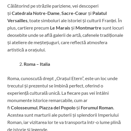
Călătorind pe străzile pariziene, vei descoperi
și
Catedrala Notre-Dame
,
Sacre-Cœur
și
Palatul
Versailles
, toate simboluri ale istoriei și culturii Franței. În
plus, cartiere precum
Le Marais
și
Montmartre
sunt locuri
deosebite unde se află galerii de artă, cafenele tradiționale
și ateliere de meșteșuguri, care reflectă atmosfera
artistică a orașului.
Roma – Italia
Roma, cunoscută drept „Orașul Etern”, este un loc unde
trecutul și prezentul se îmbină perfect, oferind o
experiență culturală unică. La fiecare pas vei întâlni
monumente istorice remarcabile, cum ar
fi
Colosseumul
,
Piazza del Popolo
și
Forumul Roman
.
Acestea sunt marturii ale puterii și splendorii Imperiului
Roman, iar vizitarea lor te va transporta într-o lume plină
de istorie și legende.