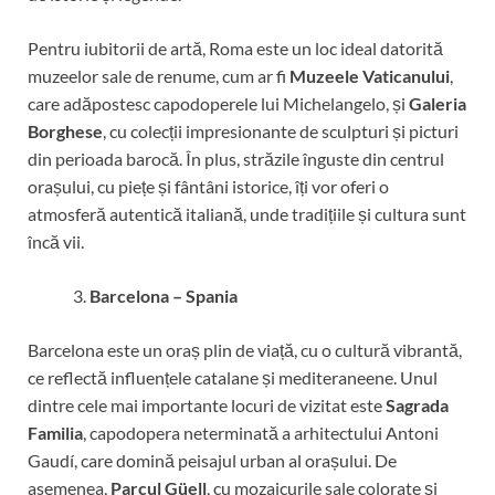
Pentru iubitorii de artă, Roma este un loc ideal datorită
muzeelor sale de renume, cum ar fi
Muzeele Vaticanului
,
care adăpostesc capodoperele lui Michelangelo, și
Galeria
Borghese
, cu colecții impresionante de sculpturi și picturi
din perioada barocă. În plus, străzile înguste din centrul
orașului, cu piețe și fântâni istorice, îți vor oferi o
atmosferă autentică italiană, unde tradițiile și cultura sunt
încă vii.
Barcelona – Spania
Barcelona este un oraș plin de viață, cu o cultură vibrantă,
ce reflectă influențele catalane și mediteraneene. Unul
dintre cele mai importante locuri de vizitat este
Sagrada
Familia
, capodopera neterminată a arhitectului Antoni
Gaudí, care domină peisajul urban al orașului. De
asemenea,
Parcul Güell
, cu mozaicurile sale colorate și