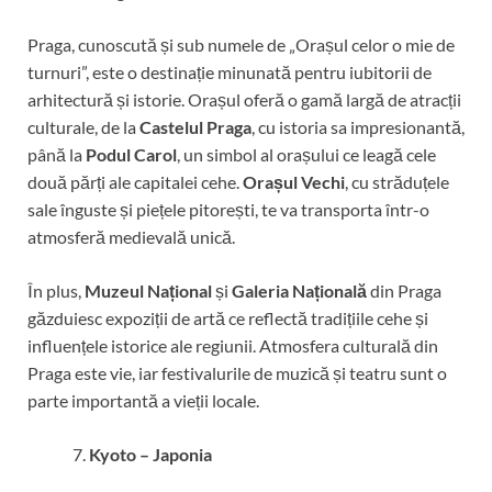
Praga, cunoscută și sub numele de „Orașul celor o mie de
turnuri”, este o destinație minunată pentru iubitorii de
arhitectură și istorie. Orașul oferă o gamă largă de atracții
culturale, de la
Castelul Praga
, cu istoria sa impresionantă,
până la
Podul Carol
, un simbol al orașului ce leagă cele
două părți ale capitalei cehe.
Orașul Vechi
, cu străduțele
sale înguste și piețele pitorești, te va transporta într-o
atmosferă medievală unică.
În plus,
Muzeul Național
și
Galeria Națională
din Praga
găzduiesc expoziții de artă ce reflectă tradițiile cehe și
influențele istorice ale regiunii. Atmosfera culturală din
Praga este vie, iar festivalurile de muzică și teatru sunt o
parte importantă a vieții locale.
Kyoto – Japonia