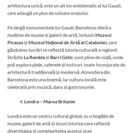
arhitectura unică, este un alt loc emblematic al lui Gaudí,
care adaugă un plus de culoare orașului.
Pe lângă monumentele lui Gaudí, Barcelona oferă o
mulțime de muzee și galerii de artă, inclusiv
Muzeul
Picasso
și
Muzeul Național de Artă al Cataloniei
, care
găzduiesc lucrări ce reflectă istoria culturală a regiunii.
Străzile
La Rambla
și
Barri Gòtic
sunt pline de viață, unde
poți explora piețe, cafenele și buticuri, toate înconjurate de
arhitectură tradițională și modernă. Atmosfera din
Barcelona este una boemă, iar cultura locală este
celebrată prin muzică, dans și gastronomie.
Londra – Marea Britanie
Londra este un centru cultural global, cu o bogăție de
muzee, galerii de artă și locuri istorice care reflectă
diversitatea și complexitatea acestui oraș