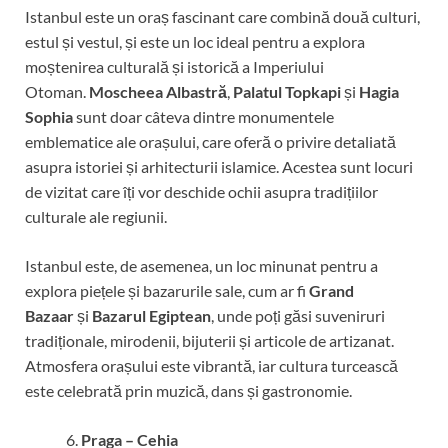
Istanbul este un oraș fascinant care combină două culturi,
estul și vestul, și este un loc ideal pentru a explora
moștenirea culturală și istorică a Imperiului
Otoman.
Moscheea Albastră
,
Palatul Topkapi
și
Hagia
Sophia
sunt doar câteva dintre monumentele
emblematice ale orașului, care oferă o privire detaliată
asupra istoriei și arhitecturii islamice. Acestea sunt locuri
de vizitat care îți vor deschide ochii asupra tradițiilor
culturale ale regiunii.
Istanbul este, de asemenea, un loc minunat pentru a
explora piețele și bazarurile sale, cum ar fi
Grand
Bazaar
și
Bazarul Egiptean
, unde poți găsi suveniruri
tradiționale, mirodenii, bijuterii și articole de artizanat.
Atmosfera orașului este vibrantă, iar cultura turcească
este celebrată prin muzică, dans și gastronomie.
Praga – Cehia