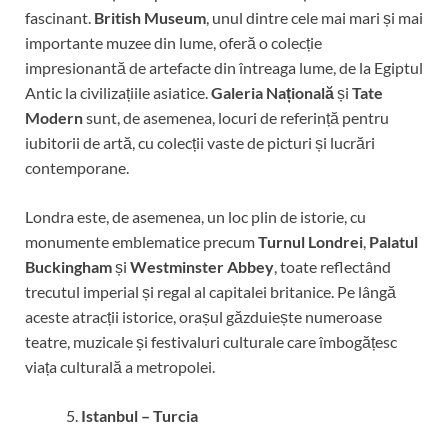
fascinant.
British Museum
, unul dintre cele mai mari și mai
importante muzee din lume, oferă o colecție
impresionantă de artefacte din întreaga lume, de la Egiptul
Antic la civilizațiile asiatice.
Galeria Națională
și
Tate
Modern
sunt, de asemenea, locuri de referință pentru
iubitorii de artă, cu colecții vaste de picturi și lucrări
contemporane.
Londra este, de asemenea, un loc plin de istorie, cu
monumente emblematice precum
Turnul Londrei
,
Palatul
Buckingham
și
Westminster Abbey
, toate reflectând
trecutul imperial și regal al capitalei britanice. Pe lângă
aceste atracții istorice, orașul găzduiește numeroase
teatre, muzicale și festivaluri culturale care îmbogățesc
viața culturală a metropolei.
Istanbul – Turcia