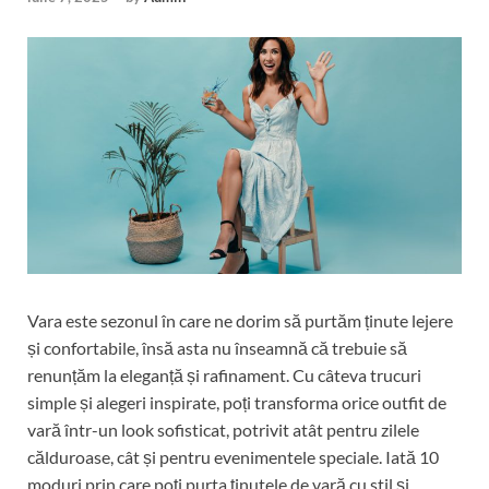
Vara este sezonul în care ne dorim să purtăm ținute lejere
și confortabile, însă asta nu înseamnă că trebuie să
renunțăm la eleganță și rafinament. Cu câteva trucuri
simple și alegeri inspirate, poți transforma orice outfit de
vară într-un look sofisticat, potrivit atât pentru zilele
călduroase, cât și pentru evenimentele speciale. Iată 10
moduri prin care poți purta ținutele de vară cu stil și