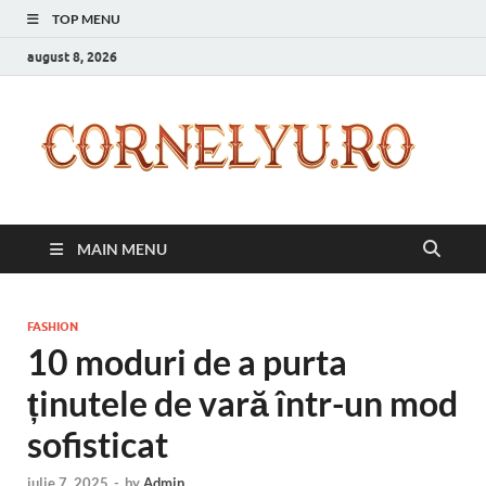
TOP MENU
august 8, 2026
C
Inspir
zilnic
pentr
versi
ta mai
MAIN MENU
bună
FASHION
10 moduri de a purta
ținutele de vară într-un mod
sofisticat
iulie 7, 2025
-
by
Admin