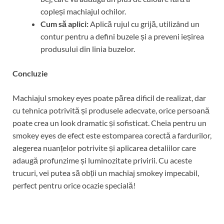
copleși machiajul ochilor.
Cum să aplici:
Aplică rujul cu grijă, utilizând un
contur pentru a defini buzele și a preveni ieșirea
produsului din linia buzelor.
Concluzie
Machiajul smokey eyes poate părea dificil de realizat, dar
cu tehnica potrivită și produsele adecvate, orice persoană
poate crea un look dramatic și sofisticat. Cheia pentru un
smokey eyes de efect este estomparea corectă a fardurilor,
alegerea nuanțelor potrivite și aplicarea detaliilor care
adaugă profunzime și luminozitate privirii. Cu aceste
trucuri, vei putea să obții un machiaj smokey impecabil,
perfect pentru orice ocazie specială!