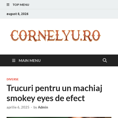
TOP MENU
august 8, 2026
C
Inspir
zilnic
pentr
versi
ta mai
MAIN MENU
bună
DIVERSE
Trucuri pentru un machiaj
smokey eyes de efect
aprilie 6, 2025
-
by
Admin