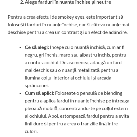
Alege farduri în nuanțe închise și neutre
Pentru a crea efectul de smokey eyes, este important să
folosești farduri în nuanțe închise, dar și câteva nuanțe mai
deschise pentru a crea un contrast și un efect de adâncire.
Ce să alegi:
Începe cu o nuanță închisă, cum ar fi
negru, gri închis, maro sau albastru închis, pentru
a contura ochiul. De asemenea, adaugă un fard
mai deschis sau o nuanță metalizată pentru a
ilumina colțul interior al ochiului și arcada
sprâncenei.
Cum să aplici:
Folosește o pensulă de blending
pentru a aplica fardul în nuanțe închise pe întreaga
pleoapă mobilă, concentrându-te pe colțul extern
al ochiului. Apoi, estompează fardul pentru a evita
linii dure și pentru a crea o tranziție lină între
culori.