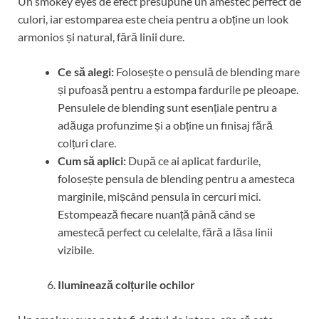
Un smokey eyes de efect presupune un amestec perfect de
culori, iar estomparea este cheia pentru a obține un look
armonios și natural, fără linii dure.
Ce să alegi:
Folosește o pensulă de blending mare
și pufoasă pentru a estompa fardurile pe pleoape.
Pensulele de blending sunt esențiale pentru a
adăuga profunzime și a obține un finisaj fără
colțuri clare.
Cum să aplici:
După ce ai aplicat fardurile,
folosește pensula de blending pentru a amesteca
marginile, mișcând pensula în cercuri mici.
Estompează fiecare nuanță până când se
amestecă perfect cu celelalte, fără a lăsa linii
vizibile.
Iluminează colțurile ochilor