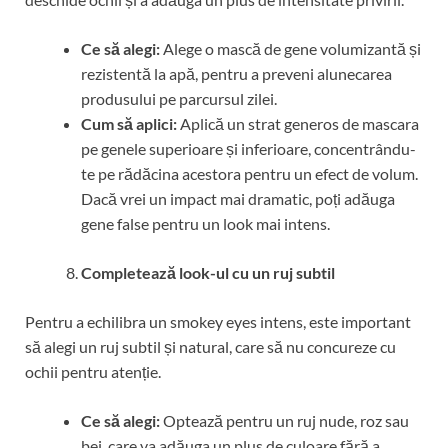
Ce să alegi:
Alege o mască de gene volumizantă și
rezistentă la apă, pentru a preveni alunecarea
produsului pe parcursul zilei.
Cum să aplici:
Aplică un strat generos de mascara
pe genele superioare și inferioare, concentrându-
te pe rădăcina acestora pentru un efect de volum.
Dacă vrei un impact mai dramatic, poți adăuga
gene false pentru un look mai intens.
Completează look-ul cu un ruj subtil
Pentru a echilibra un smokey eyes intens, este important
să alegi un ruj subtil și natural, care să nu concureze cu
ochii pentru atenție.
Ce să alegi:
Optează pentru un ruj nude, roz sau
bej, care va adăuga un plus de culoare fără a