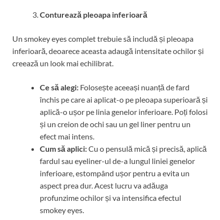
Conturează pleoapa inferioară
Un smokey eyes complet trebuie să includă și pleoapa
inferioară, deoarece aceasta adaugă intensitate ochilor și
creează un look mai echilibrat.
Ce să alegi:
Folosește aceeași nuanță de fard
închis pe care ai aplicat-o pe pleoapa superioară și
aplică-o ușor pe linia genelor inferioare. Poți folosi
și un creion de ochi sau un gel liner pentru un
efect mai intens.
Cum să aplici:
Cu o pensulă mică și precisă, aplică
fardul sau eyeliner-ul de-a lungul liniei genelor
inferioare, estompând ușor pentru a evita un
aspect prea dur. Acest lucru va adăuga
profunzime ochilor și va intensifica efectul
smokey eyes.