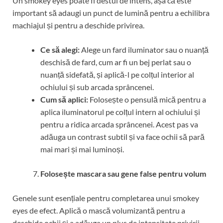
Un smokey eyes poate fi destul de intens, așa că este
important să adaugi un punct de lumină pentru a echilibra
machiajul și pentru a deschide privirea.
Ce să alegi:
Alege un fard iluminator sau o nuanță
deschisă de fard, cum ar fi un bej perlat sau o
nuanță sidefată, și aplică-l pe colțul interior al
ochiului și sub arcada sprâncenei.
Cum să aplici:
Folosește o pensulă mică pentru a
aplica iluminatorul pe colțul intern al ochiului și
pentru a ridica arcada sprâncenei. Acest pas va
adăuga un contrast subtil și va face ochii să pară
mai mari și mai luminoși.
Folosește mascara sau gene false pentru volum
Genele sunt esențiale pentru completarea unui smokey
eyes de efect. Aplică o mască volumizantă pentru a
deschide ochii și a adăuga un plus de intensitate privirii.