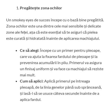
Pregătește zona ochilor
Un smokey eyes de succes începe cu o bază bine pregătită.
Zona ochilor este una dintre cele mai sensibile și delicate
zone ale feței, așa că este esențial să te asiguri că pielea
este curată și hidratată înainte de aplicarea machiajului.
Ce să alegi:
Începe cu un primer pentru pleoape,
care va ajuta la fixarea fardului de pleoape și la
prevenirea acumulării în pliu. Primerul va asigura
un finisaj uniform și va face ca machiajul să reziste
mai mult.
Cum să aplici:
Aplică primerul pe întreaga
pleoapă, de la linia genelor până sub sprânceană,
și lasă-l să se usuce câteva secunde înainte de a
aplica fardul.