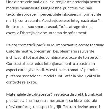
Una dintre cele mai vizibile direcții este preferința pentru
modele minimaliste. Dungile fine, punctele mici sau
texturile aproape imperceptibile înlocuiesc imprimeurile
mari și contrastante. Aceste șosete se integrează ușor în
ținute casual sau smart-casual, fără a atrage atenția
excesiv. Discreția devine un semn de rafinament.
Paleta cromatică joacă un rol important în aceste tendințe.
Culorile neutre, precum gri, bej, bleumarin sau verde
închis, sunt tot mai des combinate cu accente ton pe ton.
Contrastul este redus intenționat pentru a păstra un
aspect curat și versatil. Acest tip de cromatică permite
purtarea șosetelor cu model subtil atât la birou, cât și în
contexte relaxate.
Materialele de calitate susțin estetica discretă. Bumbacul
pieptănat, lâna fină sau amestecurile cu fibre naturale
oferă confort și un aspect îngrijit. Textura devine uneori