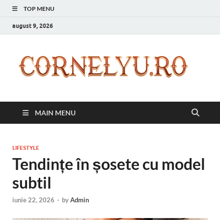
TOP MENU
august 9, 2026
C
Inspir
zilnic
pentr
versi
ta mai
MAIN MENU
bună
LIFESTYLE
Tendințe în șosete cu model
subtil
iunie 22, 2026
-
by
Admin