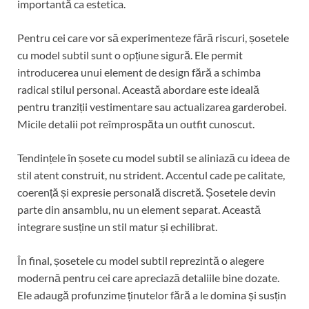
importantă ca estetica.
Pentru cei care vor să experimenteze fără riscuri, șosetele
cu model subtil sunt o opțiune sigură. Ele permit
introducerea unui element de design fără a schimba
radical stilul personal. Această abordare este ideală
pentru tranziții vestimentare sau actualizarea garderobei.
Micile detalii pot reîmprospăta un outfit cunoscut.
Tendințele în șosete cu model subtil se aliniază cu ideea de
stil atent construit, nu strident. Accentul cade pe calitate,
coerență și expresie personală discretă. Șosetele devin
parte din ansamblu, nu un element separat. Această
integrare susține un stil matur și echilibrat.
În final, șosetele cu model subtil reprezintă o alegere
modernă pentru cei care apreciază detaliile bine dozate.
Ele adaugă profunzime ținutelor fără a le domina și susțin