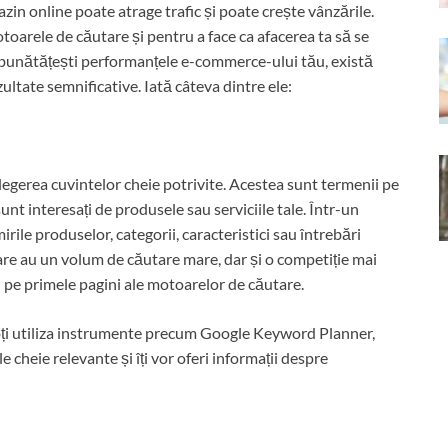
zin online poate atrage trafic și poate crește vânzările.
otoarele de căutare și pentru a face ca afacerea ta să se
 îmbunătățești performanțele e-commerce-ului tău, există
zultate semnificative. Iată câteva dintre ele:
legerea cuvintelor cheie potrivite. Acestea sunt termenii pe
 sunt interesați de produsele sau serviciile tale. Într-un
ile produselor, categorii, caracteristici sau întrebări
care au un volum de căutare mare, dar și o competiție mai
zi pe primele pagini ale motoarelor de căutare.
poți utiliza instrumente precum Google Keyword Planner,
 cheie relevante și îți vor oferi informații despre