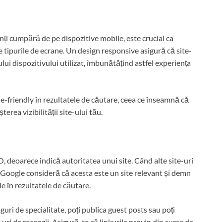
ți cumpără de pe dispozitive mobile, este crucial ca
 tipurile de ecrane. Un design responsive asigură că site-
ui dispozitivului utilizat, îmbunătățind astfel experiența
-friendly în rezultatele de căutare, ceea ce înseamnă că
erea vizibilității site-ului tău.
, deoarece indică autoritatea unui site. Când alte site-uri
 Google consideră că acesta este un site relevant și demn
le în rezultatele de căutare.
guri de specialitate, poți publica guest posts sau poți
-uri de recenzii. Asigură-te că linkurile provin din surse de