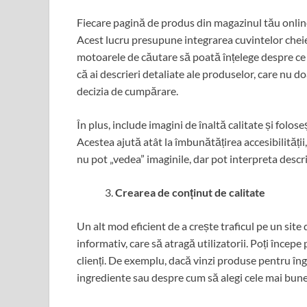
Fiecare pagină de produs din magazinul tău online 
Acest lucru presupune integrarea cuvintelor cheie re
motoarele de căutare să poată înțelege despre ce
că ai descrieri detaliate ale produselor, care nu do
decizia de cumpărare.
În plus, include imagini de înaltă calitate și folos
Acestea ajută atât la îmbunătățirea accesibilități
nu pot „vedea” imaginile, dar pot interpreta descr
Crearea de conținut de calitate
Un alt mod eficient de a crește traficul pe un sit
informativ, care să atragă utilizatorii. Poți începe
clienți. De exemplu, dacă vinzi produse pentru îngri
ingrediente sau despre cum să alegi cele mai bune