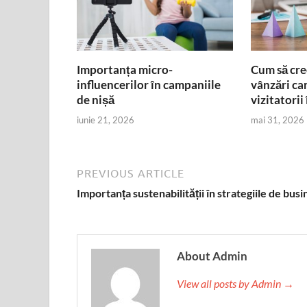
Importanța micro-
Cum să cre
influencerilor în campaniile
vânzări ca
de nișă
vizitatorii 
iunie 21, 2026
mai 31, 2026
PREVIOUS ARTICLE
Importanța sustenabilității în strategiile de busi
About Admin
View all posts by Admin →