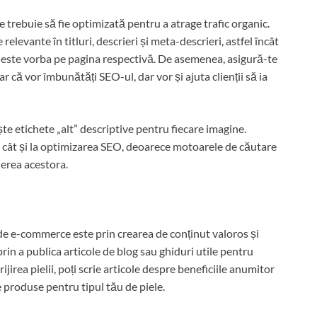
trebuie să fie optimizată pentru a atrage trafic organic.
levante în titluri, descrieri și meta-descrieri, astfel încât
 este vorba pe pagina respectivă. De asemenea, asigură-te
ar că vor îmbunătăți SEO-ul, dar vor și ajuta clienții să ia
ește etichete „alt” descriptive pentru fiecare imagine.
i, cât și la optimizarea SEO, deoarece motoarele de căutare
ierea acestora.
e de e-commerce este prin crearea de conținut valoros și
 prin a publica articole de blog sau ghiduri utile pentru
jirea pielii, poți scrie articole despre beneficiile anumitor
 produse pentru tipul tău de piele.