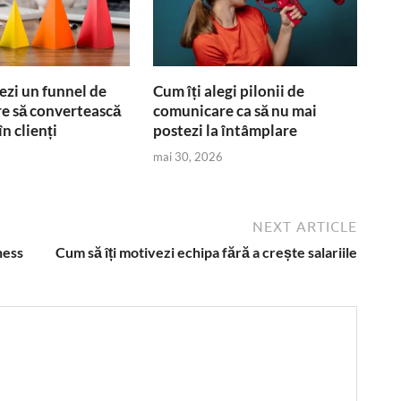
ezi un funnel de
Cum îți alegi pilonii de
re să convertească
comunicare ca să nu mai
în clienți
postezi la întâmplare
mai 30, 2026
NEXT ARTICLE
ness
Cum să îți motivezi echipa fără a crește salariile