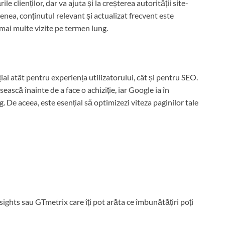
e clienților, dar va ajuta și la creșterea autorității site-
enea, conținutul relevant și actualizat frecvent este
mai multe vizite pe termen lung.
ial atât pentru experiența utilizatorului, cât și pentru SEO.
sească înainte de a face o achiziție, iar Google ia în
g. De aceea, este esențial să optimizezi viteza paginilor tale
hts sau GTmetrix care îți pot arăta ce îmbunătățiri poți