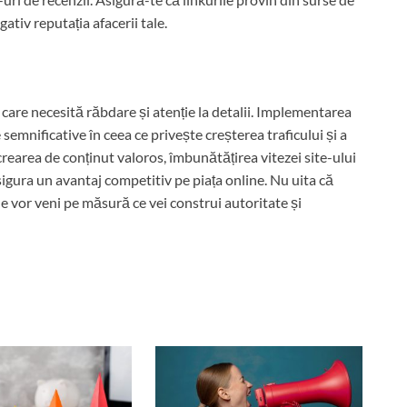
gativ reputația afacerii tale.
re necesită răbdare și atenție la detalii. Implementarea
semnificative în ceea ce privește creșterea traficului și a
crearea de conținut valoros, îmbunătățirea vitezei site-ului
sigura un avantaj competitiv pe piața online. Nu uita că
le vor veni pe măsură ce vei construi autoritate și