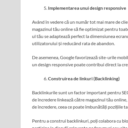
Implementarea unui design responsive
Având în vedere că un număr tot mai mare de clien
magazinul tău online să fie optimizat pentru toate
ul tău se adaptează perfect la dimensiunea ecranul
utilizatorului și reducând rata de abandon.
De asemenea, Google favorizează site-urile mobile
un design responsive poate contribui direct la creșt
Construirea de linkuri (Backlinking)
Backlinkurile sunt un factor important pentru SEO
de încredere linkează către magazinul tău online,
de încredere, ceea ce poate îmbunătăți pozițiile ta
Pentru a construi backlinkuri, poți colabora cu blo
participa la discuții relevante pe forumuri sau site