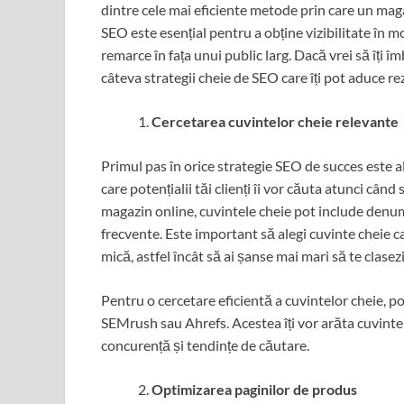
dintre cele mai eficiente metode prin care un maga
SEO este esențial pentru a obține vizibilitate în m
remarce în fața unui public larg. Dacă vrei să îți
câteva strategii cheie de SEO care îți pot aduce re
Cercetarea cuvintelor cheie relevante
Primul pas în orice strategie SEO de succes este a
care potențialii tăi clienți îi vor căuta atunci când
magazin online, cuvintele cheie pot include denumir
frecvente. Este important să alegi cuvinte cheie 
mică, astfel încât să ai șanse mai mari să te clase
Pentru o cercetare eficientă a cuvintelor cheie, 
SEMrush sau Ahrefs. Acestea îți vor arăta cuvintele
concurență și tendințe de căutare.
Optimizarea paginilor de produs