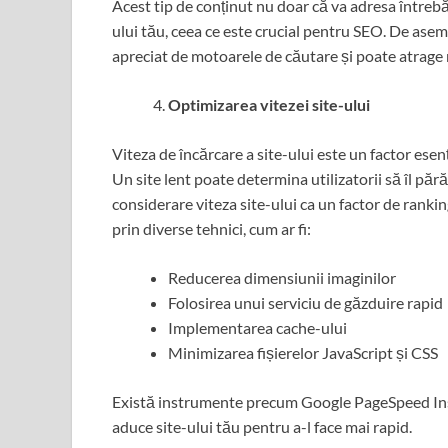
Acest tip de conținut nu doar că va adresa întrebăril
ului tău, ceea ce este crucial pentru SEO. De asem
apreciat de motoarele de căutare și poate atrage 
Optimizarea vitezei site-ului
Viteza de încărcare a site-ului este un factor esenț
Un site lent poate determina utilizatorii să îl pără
considerare viteza site-ului ca un factor de rankin
prin diverse tehnici, cum ar fi:
Reducerea dimensiunii imaginilor
Folosirea unui serviciu de găzduire rapid
Implementarea cache-ului
Minimizarea fișierelor JavaScript și CSS
Există instrumente precum Google PageSpeed Insig
aduce site-ului tău pentru a-l face mai rapid.