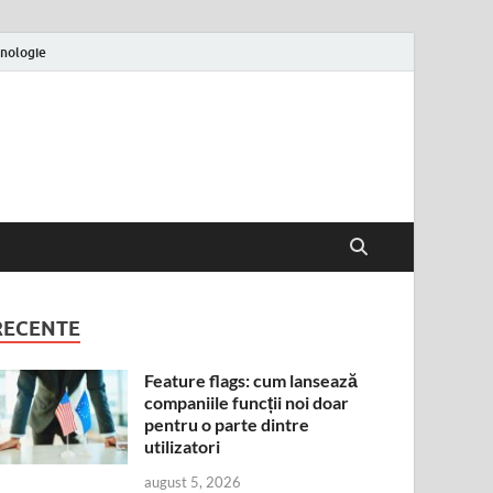
nologie
RECENTE
Feature flags: cum lansează
companiile funcții noi doar
pentru o parte dintre
utilizatori
august 5, 2026