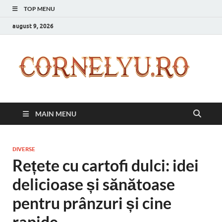
TOP MENU
august 9, 2026
C
Inspir
zilnic
pentr
versi
ta mai
MAIN MENU
bună
DIVERSE
Rețete cu cartofi dulci: idei
delicioase și sănătoase
pentru prânzuri și cine
rapide