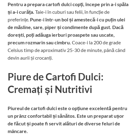
Pentru a prepara cartofi dulci copți, începe prin a-i spăla
și a-i curăța.
Taie-i în cuburi sau felii, în funcție de
preferințe.
Pune-i într-un bol și amestecă-i cu puțin ulei
de măsline, sare, piper și condimente după gust.
Dacă
dorești, poți adăuga ierburi proaspete sau uscate,
precum rozmarin sau cimbru.
Coace-i la 200 de grade
Celsius timp de aproximativ 25-30 de minute, până când
devin aurii și crocanți.
Piure de Cartofi Dulci:
Cremați și Nutritivi
Piureul de cartofi dulci este o opțiune excelentă pentru
un prânz confortabil și sănătos.
Este un preparat ușor
de făcut și poate fi servit alături de diverse feluri de
mâncare.