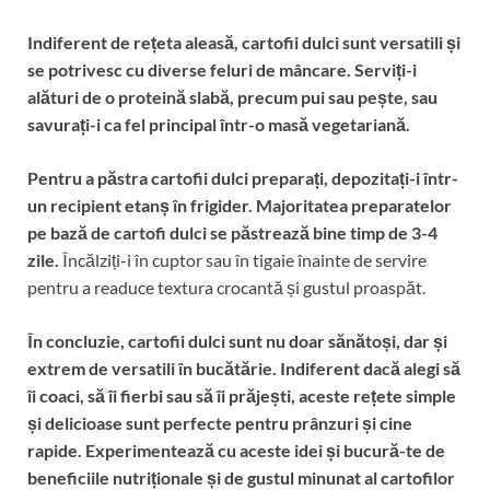
Indiferent de rețeta aleasă, cartofii dulci sunt versatili și
se potrivesc cu diverse feluri de mâncare.
Serviți-i
alături de o proteină slabă, precum pui sau pește, sau
savurați-i ca fel principal într-o masă vegetariană.
Pentru a păstra cartofii dulci preparați, depozitați-i într-
un recipient etanș în frigider.
Majoritatea preparatelor
pe bază de cartofi dulci se păstrează bine timp de 3-4
zile.
Încălziți-i în cuptor sau în tigaie înainte de servire
pentru a readuce textura crocantă și gustul proaspăt.
În concluzie, cartofii dulci sunt nu doar sănătoși, dar și
extrem de versatili în bucătărie.
Indiferent dacă alegi să
îi coaci, să îi fierbi sau să îi prăjești, aceste rețete simple
și delicioase sunt perfecte pentru prânzuri și cine
rapide.
Experimentează cu aceste idei și bucură-te de
beneficiile nutriționale și de gustul minunat al cartofilor