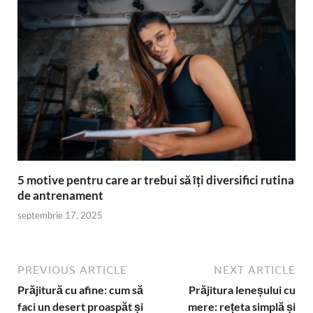
5 motive pentru care ar trebui să îți diversifici rutina
de antrenament
septembrie 17, 2025
PREVIOUS ARTICLE
NEXT ARTICLE
Prăjitură cu afine: cum să
Prăjitura leneșului cu
faci un desert proaspăt și
mere: rețeta simplă și