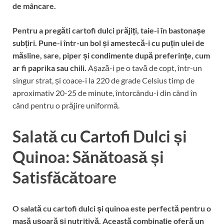
de mâncare.
Pentru a pregăti cartofi dulci prăjiți, taie-i în bastonașe
subțiri.
Pune-i într-un bol și amestecă-i cu puțin ulei de
măsline, sare, piper și condimente după preferințe, cum
ar fi paprika sau chili.
Așază-i pe o tavă de copt, într-un
singur strat, și coace-i la 220 de grade Celsius timp de
aproximativ 20-25 de minute, întorcându-i din când în
când pentru o prăjire uniformă.
Salată cu Cartofi Dulci și
Quinoa: Sănătoasă și
Satisfăcătoare
O salată cu cartofi dulci și quinoa este perfectă pentru o
masă ușoară și nutritivă.
Această combinație oferă un