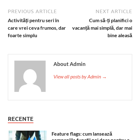
PREVIOUS ARTICLE
NEXT ARTICLE
Activități pentru seri în
Cum să-ți planifici o
care vrei ceva frumos, dar
vacanță mai simplă, dar mai
foarte simplu
bine aleasă
About Admin
View all posts by Admin →
RECENTE
Feature flags: cum lansează
companiile funcții noi doar pentru o