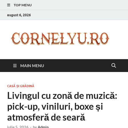
TOP MENU
august 6, 2026
C
Inspir
zilnic
pentr
versi
ta mai
MAIN MENU
bună
CASĂ ȘI GRĂDINĂ
Livingul cu zonă de muzică:
pick-up, viniluri, boxe și
atmosferă de seară
iulie 5, 2026
-
by
Admin