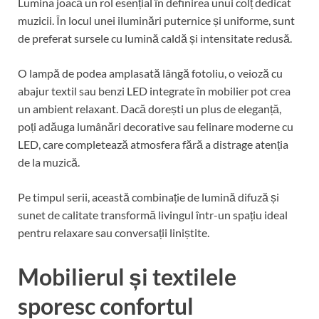
Lumina joacă un rol esențial în definirea unui colț dedicat
muzicii. În locul unei iluminări puternice și uniforme, sunt
de preferat sursele cu lumină caldă și intensitate redusă.
O lampă de podea amplasată lângă fotoliu, o veioză cu
abajur textil sau benzi LED integrate în mobilier pot crea
un ambient relaxant. Dacă dorești un plus de eleganță,
poți adăuga lumânări decorative sau felinare moderne cu
LED, care completează atmosfera fără a distrage atenția
de la muzică.
Pe timpul serii, această combinație de lumină difuză și
sunet de calitate transformă livingul într-un spațiu ideal
pentru relaxare sau conversații liniștite.
Mobilierul și textilele
sporesc confortul