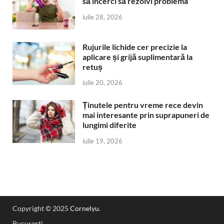
să încerci să rezolvi problema
iulie 28, 2026
Rujurile lichide cer precizie la
aplicare și grijă suplimentară la
retuș
iulie 20, 2026
Ținutele pentru vreme rece devin
mai interesante prin suprapuneri de
lungimi diferite
iulie 19, 2026
Copyright © 2025
Cornelyu
.
București