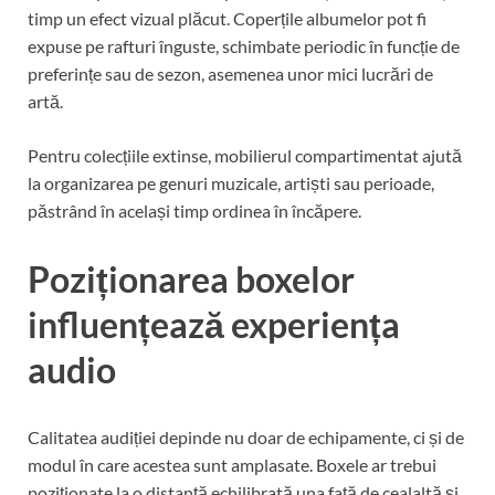
timp un efect vizual plăcut. Coperțile albumelor pot fi
expuse pe rafturi înguste, schimbate periodic în funcție de
preferințe sau de sezon, asemenea unor mici lucrări de
artă.
Pentru colecțiile extinse, mobilierul compartimentat ajută
la organizarea pe genuri muzicale, artiști sau perioade,
păstrând în același timp ordinea în încăpere.
Poziționarea boxelor
influențează experiența
audio
Calitatea audiției depinde nu doar de echipamente, ci și de
modul în care acestea sunt amplasate. Boxele ar trebui
poziționate la o distanță echilibrată una față de cealaltă și