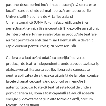
pasiune, descoperind încă din adolescență că scena este
locul în care se simte cel mai liberă. A urmat cursurile
Universității Naționale de Artă Teatrală și
Cinematografică (UNATC) din București, unde și-a
perfecționat tehnica și a început să își dezvolte un stil unic
de interpretare. Primele sale roluri în producțiile teatrale
au fost primite cu entuziasm, iar talentul său a devenit
rapid evident pentru colegii și profesorii săi.
Cariera ei a luat avânt odată cu apariția în diverse
producții de teatru independente, unde a avut ocazia să își
etaleze versatilitatea ca actriță. Ilona este cunoscută
pentru abilitatea de a trece cu ușurință de la roluri comice
la cele dramatice, captivând publicul prin emoție și
autenticitate. Cu toate că teatrul este locul de unde a
pornit cariera sa, Ilona a fost capabilă să aducă aceeași
energie și devotament și în alte forme de artă, precum
televiziunea și filmul.