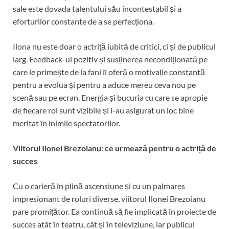
sale este dovada talentului său incontestabil și a
eforturilor constante de a se perfecționa.
Ilona nu este doar o actriță iubită de critici, ci și de publicul
larg. Feedback-ul pozitiv și susținerea necondiționată pe
care le primește de la fani îi oferă o motivație constantă
pentru a evolua și pentru a aduce mereu ceva nou pe
scenă sau pe ecran. Energia și bucuria cu care se apropie
de fiecare rol sunt vizibile și i-au asigurat un loc bine
meritat în inimile spectatorilor.
Viitorul Ilonei Brezoianu: ce urmează pentru o actriță de
succes
Cu o carieră în plină ascensiune și cu un palmares
impresionant de roluri diverse, viitorul Ilonei Brezoianu
pare promițător. Ea continuă să fie implicată în proiecte de
succes atât în teatru, cât și în televiziune, iar publicul