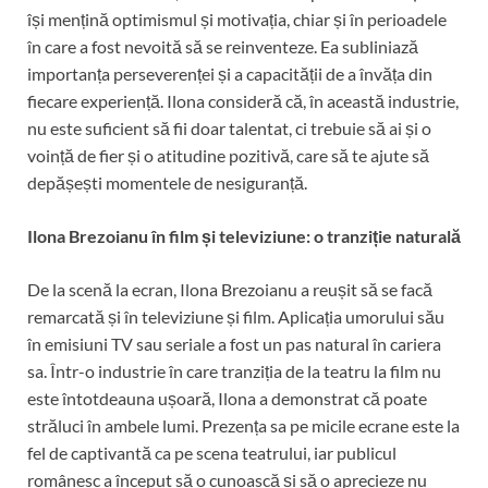
își mențină optimismul și motivația, chiar și în perioadele
în care a fost nevoită să se reinventeze. Ea subliniază
importanța perseverenței și a capacității de a învăța din
fiecare experiență. Ilona consideră că, în această industrie,
nu este suficient să fii doar talentat, ci trebuie să ai și o
voință de fier și o atitudine pozitivă, care să te ajute să
depășești momentele de nesiguranță.
Ilona Brezoianu în film și televiziune: o tranziție naturală
De la scenă la ecran, Ilona Brezoianu a reușit să se facă
remarcată și în televiziune și film. Aplicația umorului său
în emisiuni TV sau seriale a fost un pas natural în cariera
sa. Într-o industrie în care tranziția de la teatru la film nu
este întotdeauna ușoară, Ilona a demonstrat că poate
străluci în ambele lumi. Prezența sa pe micile ecrane este la
fel de captivantă ca pe scena teatrului, iar publicul
românesc a început să o cunoască și să o aprecieze nu