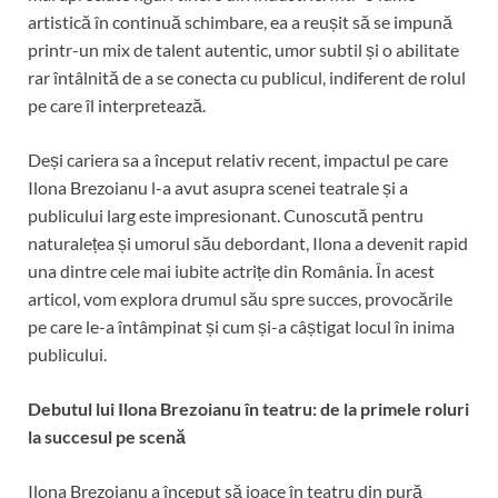
artistică în continuă schimbare, ea a reușit să se impună
printr-un mix de talent autentic, umor subtil și o abilitate
rar întâlnită de a se conecta cu publicul, indiferent de rolul
pe care îl interpretează.
Deși cariera sa a început relativ recent, impactul pe care
Ilona Brezoianu l-a avut asupra scenei teatrale și a
publicului larg este impresionant. Cunoscută pentru
naturalețea și umorul său debordant, Ilona a devenit rapid
una dintre cele mai iubite actrițe din România. În acest
articol, vom explora drumul său spre succes, provocările
pe care le-a întâmpinat și cum și-a câștigat locul în inima
publicului.
Debutul lui Ilona Brezoianu în teatru: de la primele roluri
la succesul pe scenă
Ilona Brezoianu a început să joace în teatru din pură