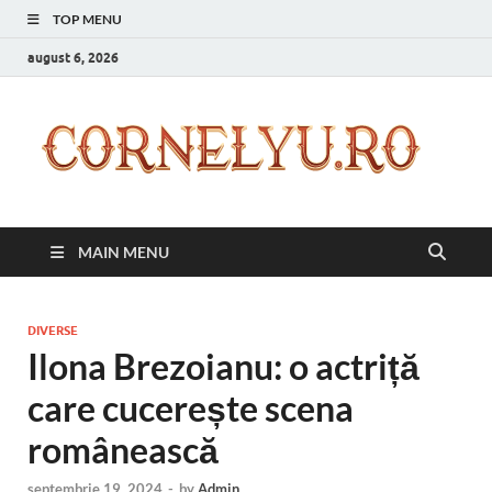
TOP MENU
august 6, 2026
C
Inspir
zilnic
pentr
versi
ta mai
MAIN MENU
bună
DIVERSE
Ilona Brezoianu: o actriță
care cucerește scena
românească
septembrie 19, 2024
-
by
Admin