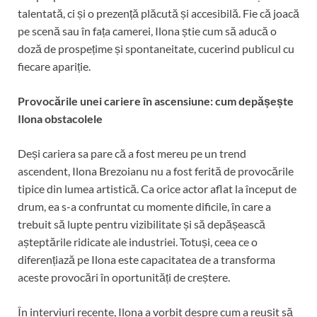
talentată, ci și o prezență plăcută și accesibilă. Fie că joacă
pe scenă sau în fața camerei, Ilona știe cum să aducă o
doză de prospețime și spontaneitate, cucerind publicul cu
fiecare apariție.
Provocările unei cariere în ascensiune: cum depășește
Ilona obstacolele
Deși cariera sa pare că a fost mereu pe un trend
ascendent, Ilona Brezoianu nu a fost ferită de provocările
tipice din lumea artistică. Ca orice actor aflat la început de
drum, ea s-a confruntat cu momente dificile, în care a
trebuit să lupte pentru vizibilitate și să depășească
așteptările ridicate ale industriei. Totuși, ceea ce o
diferențiază pe Ilona este capacitatea de a transforma
aceste provocări în oportunități de creștere.
În interviuri recente, Ilona a vorbit despre cum a reușit să