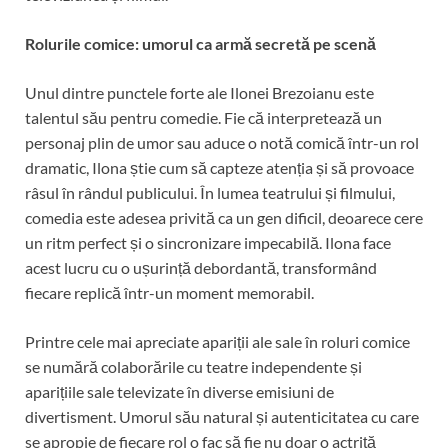
Rolurile comice: umorul ca armă secretă pe scenă
Unul dintre punctele forte ale Ilonei Brezoianu este
talentul său pentru comedie. Fie că interpretează un
personaj plin de umor sau aduce o notă comică într-un rol
dramatic, Ilona știe cum să capteze atenția și să provoace
râsul în rândul publicului. În lumea teatrului și filmului,
comedia este adesea privită ca un gen dificil, deoarece cere
un ritm perfect și o sincronizare impecabilă. Ilona face
acest lucru cu o ușurință debordantă, transformând
fiecare replică într-un moment memorabil.
Printre cele mai apreciate apariții ale sale în roluri comice
se numără colaborările cu teatre independente și
aparițiile sale televizate în diverse emisiuni de
divertisment. Umorul său natural și autenticitatea cu care
se apropie de fiecare rol o fac să fie nu doar o actriță