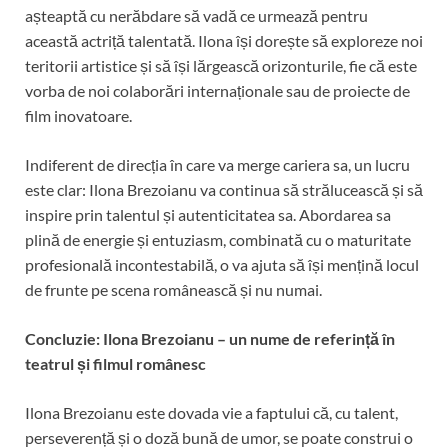
așteaptă cu nerăbdare să vadă ce urmează pentru
această actriță talentată. Ilona își dorește să exploreze noi
teritorii artistice și să își lărgească orizonturile, fie că este
vorba de noi colaborări internaționale sau de proiecte de
film inovatoare.
Indiferent de direcția în care va merge cariera sa, un lucru
este clar: Ilona Brezoianu va continua să strălucească și să
inspire prin talentul și autenticitatea sa. Abordarea sa
plină de energie și entuziasm, combinată cu o maturitate
profesională incontestabilă, o va ajuta să își mențină locul
de frunte pe scena românească și nu numai.
Concluzie: Ilona Brezoianu – un nume de referință în
teatrul și filmul românesc
Ilona Brezoianu este dovada vie a faptului că, cu talent,
perseverență și o doză bună de umor, se poate construi o