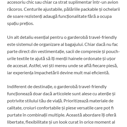
accesoriu chic sau chiar ca strat suplimentar într-un avion
răcoros. Centurile ajustabile, pălăriile packable și ochelarii
de soare rezistenți adaugă funcționalitate fără a ocupa
spațiu prețios.
Un alt detaliu esențial pentru o garderobă travel-friendly
este sistemul de organizare al bagajului. Chiar dacă nu fac
parte direct din vestimentație, sacii de compresie și pouch-
urile textile te ajută să îți menții hainele ordonate și ușor
de accesat. Astfel, vei ști mereu unde se află fiecare piesă,
iar experiența împachetării devine mult mai eficientă.
Indiferent de destinație, o garderobă travel-friendly
funcționează doar dacă articolele sunt alese cu atenție și
potrivite stilului tău de viață. Prioritizează materiale de
calitate, croiuri confortabile și piese versatile care pot fi
purtate în combinații multiple. Această abordare îți oferă
libertate, flexibilitate și un look curat în orice moment al