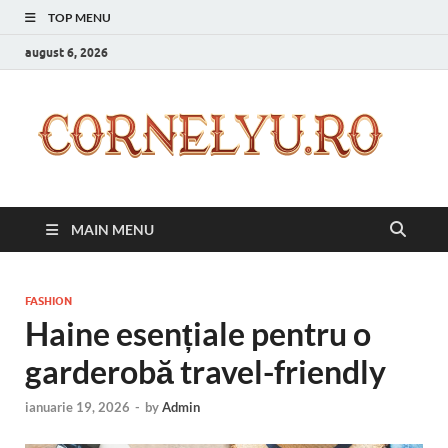
TOP MENU
august 6, 2026
C
Inspir
zilnic
pentr
versi
ta mai
MAIN MENU
bună
FASHION
Haine esențiale pentru o
garderobă travel-friendly
ianuarie 19, 2026
-
by
Admin