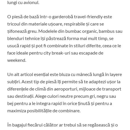
lungi cu avionul.
O piesă de bază într-o garderobă travel-friendly este
tricoul din materiale ușoare, respirabile și care se
șifonează greu. Modelele din bumbac organic, bambus sau
blenduri tehnice își păstrează forma mai mult timp, se
usucă rapid și pot fi combinate în stiluri diferite, ceea ce le
face ideale pentru city break-uri sau escapade de
weekend.
Un alt articol esențial este bluza cu mânecă lungă în layere
subțiri. Acest tip de piesă îți permite să te adaptezi ușor la
diferențele de climă din aeroporturi, mijloace de transport
sau destinații. Alege culori neutre precum gri, negru sau
bej pentru a le integra rapid în orice ținută și pentru a
maximiza posibilitățile de combinare.
În bagajul fiecărui călător ar trebui să se regăsească și o