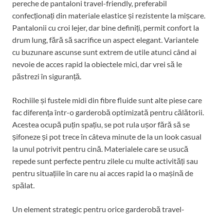
pereche de pantaloni travel-friendly, preferabil
confecționați din materiale elastice și rezistente la mișcare.
Pantalonii cu croi lejer, dar bine definiți, permit confort la
drum lung, fără să sacrifice un aspect elegant. Variantele
cu buzunare ascunse sunt extrem de utile atunci când ai
nevoie de acces rapid la obiectele mici, dar vrei să le
păstrezi în siguranță.
Rochiile și fustele midi din fibre fluide sunt alte piese care
fac diferența într-o garderobă optimizată pentru călătorii.
Acestea ocupă puțin spațiu, se pot rula ușor fără să se
șifoneze și pot trece în câteva minute de la un look casual
la unul potrivit pentru cină. Materialele care se usucă
repede sunt perfecte pentru zilele cu multe activități sau
pentru situațiile în care nu ai acces rapid la o mașină de
spălat.
Un element strategic pentru orice garderobă travel-