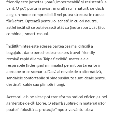
friendly este jacheta ușoară, impermeabilă și rezistentă la
vânt. O poți purta în avion, în oraș sau în natură, iar dacă
alegi un model compresibil, îl vei putea strecura în rucsac
fără efort. Optează pentru o jachetă în culori neutre,
astfel încât să se potrivească atât cu ținute sport, cât și cu
combinații smart-casual.
Încălțămintea este adesea partea cea mai dificilă a
bagajului, dar o pereche de sneakers travel-friendly
rezolvă rapid dilema. Talpa flexibilă, materialele
respirabile și designul minimalist permit purtarea lor în
aproape orice scenariu. Dacă ai nevoie de o alternativă,
sandalele confortabile și bine susținute sunt ideale pentru
destinații calde sau plimbări lungi.
Accesoriile bine alese pot transforma radical eficiența unei
garderobe de călătorie. O eșarfă subțire din material ușor
poate fi folosită ca protecție împotriva vântului, ca