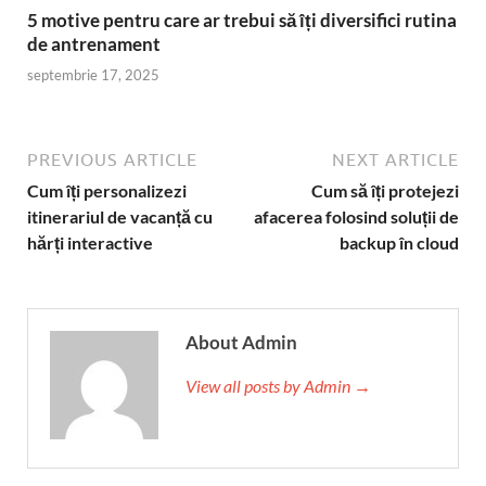
5 motive pentru care ar trebui să îți diversifici rutina
de antrenament
septembrie 17, 2025
PREVIOUS ARTICLE
NEXT ARTICLE
Cum îți personalizezi
Cum să îți protejezi
itinerariul de vacanță cu
afacerea folosind soluții de
hărți interactive
backup în cloud
About Admin
View all posts by Admin →