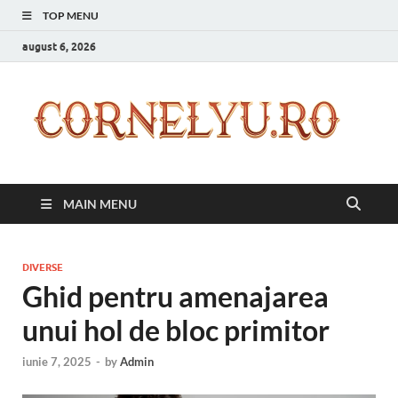
TOP MENU
august 6, 2026
C
Inspir
zilnic
pentr
versi
ta mai
MAIN MENU
bună
DIVERSE
Ghid pentru amenajarea
unui hol de bloc primitor
iunie 7, 2025
-
by
Admin