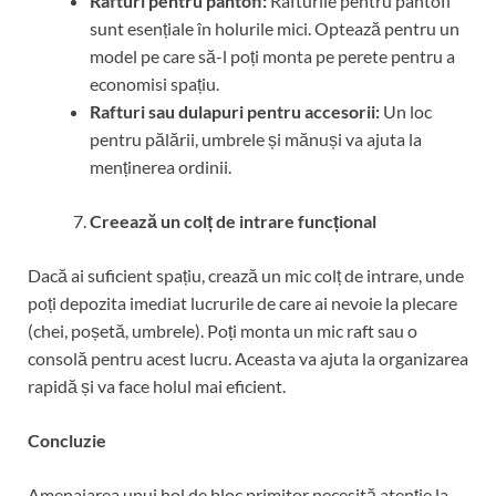
Rafturi pentru pantofi:
Rafturile pentru pantofi
sunt esențiale în holurile mici. Optează pentru un
model pe care să-l poți monta pe perete pentru a
economisi spațiu.
Rafturi sau dulapuri pentru accesorii:
Un loc
pentru pălării, umbrele și mănuși va ajuta la
menținerea ordinii.
Creează un colț de intrare funcțional
Dacă ai suficient spațiu, crează un mic colț de intrare, unde
poți depozita imediat lucrurile de care ai nevoie la plecare
(chei, poșetă, umbrele). Poți monta un mic raft sau o
consolă pentru acest lucru. Aceasta va ajuta la organizarea
rapidă și va face holul mai eficient.
Concluzie
Amenajarea unui hol de bloc primitor necesită atenție la