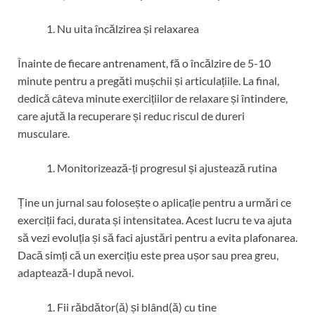
Nu uita încălzirea și relaxarea
Înainte de fiecare antrenament, fă o încălzire de 5-10
minute pentru a pregăti mușchii și articulațiile. La final,
dedică câteva minute exercițiilor de relaxare și întindere,
care ajută la recuperare și reduc riscul de dureri
musculare.
Monitorizează-ți progresul și ajustează rutina
Ține un jurnal sau folosește o aplicație pentru a urmări ce
exerciții faci, durata și intensitatea. Acest lucru te va ajuta
să vezi evoluția și să faci ajustări pentru a evita plafonarea.
Dacă simți că un exercițiu este prea ușor sau prea greu,
adaptează-l după nevoi.
Fii răbdător(ă) și blând(ă) cu tine