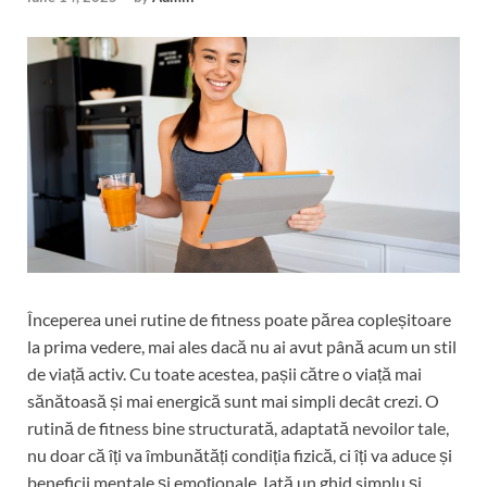
Începerea unei rutine de fitness poate părea copleșitoare
la prima vedere, mai ales dacă nu ai avut până acum un stil
de viață activ. Cu toate acestea, pașii către o viață mai
sănătoasă și mai energică sunt mai simpli decât crezi. O
rutină de fitness bine structurată, adaptată nevoilor tale,
nu doar că îți va îmbunătăți condiția fizică, ci îți va aduce și
beneficii mentale și emoționale. Iată un ghid simplu și