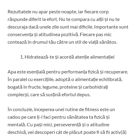
Rezultatele nu apar peste noapte, iar fiecare corp
răspunde diferit la efort. Nu te compara cu alții și nu te
descuraja dacă unele zile sunt mai dificile. Importante sunt
consecvența și atitudinea pozitivă. Fiecare pas mic
contează în drumul tău către un stil de viață sănătos.
Hidratează-te și acordă atenție alimentației
Apa este esențială pentru performanța fizică și recuperare.
În paralel cu exercițiile, adoptă o alimentație echilibrată,
bogată în fructe, legume, proteine și carbohidrați
complecși, care să susțină efortul depus.
În concluzie, începerea unei rutine de fitness este un
cadou pe care ți-l faci pentru sănătatea ta fizică și
mentală. Cu pași mici, perseverență și o atitudine
deschisă, vei descoperi cât de plăcut poate fi să fii activ(ă)