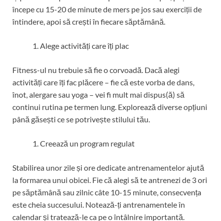
începe cu 15-20 de minute de mers pe jos sau exerciții de
întindere, apoi să crești în fiecare săptămână.
Alege activități care îți plac
Fitness-ul nu trebuie să fie o corvoadă. Dacă alegi
activități care îți fac plăcere – fie că este vorba de dans,
înot, alergare sau yoga – vei fi mult mai dispus(ă) să
continui rutina pe termen lung. Explorează diverse opțiuni
până găsești ce se potrivește stilului tău.
Creează un program regulat
Stabilirea unor zile și ore dedicate antrenamentelor ajută
la formarea unui obicei. Fie că alegi să te antrenezi de 3 ori
pe săptămână sau zilnic câte 10-15 minute, consecvența
este cheia succesului. Notează-ți antrenamentele în
calendar și tratează-le ca pe o întâlnire importantă.