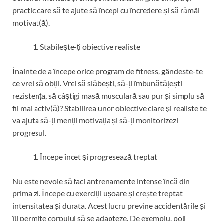
practic care să te ajute să începi cu încredere și să rămâi
motivat(ă).
Stabilește-ți obiective realiste
Înainte de a începe orice program de fitness, gândește-te
ce vrei să obții. Vrei să slăbești, să-ți îmbunătățești
rezistența, să câștigi masă musculară sau pur și simplu să
fii mai activ(ă)? Stabilirea unor obiective clare și realiste te
va ajuta să-ți menții motivația și să-ți monitorizezi
progresul.
Începe încet și progresează treptat
Nu este nevoie să faci antrenamente intense încă din
prima zi. Începe cu exerciții ușoare și crește treptat
intensitatea și durata. Acest lucru previne accidentările și
îți permite corpului să se adapteze. De exemplu, poți