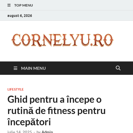
TOP MENU
august 6, 2026
C
Inspir
zilnic
pentr
versi
ta mai
MAIN MENU
bună
LIFESTYLE
Ghid pentru a începe o
rutină de fitness pentru
începători
iulie 14, 2025
-
by
Admin