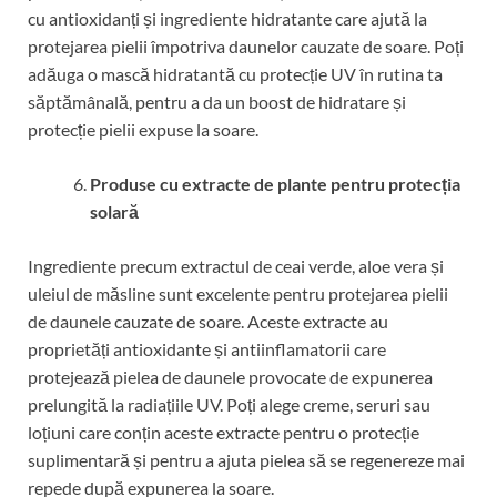
cu antioxidanți și ingrediente hidratante care ajută la
protejarea pielii împotriva daunelor cauzate de soare. Poți
adăuga o mască hidratantă cu protecție UV în rutina ta
săptămânală, pentru a da un boost de hidratare și
protecție pielii expuse la soare.
Produse cu extracte de plante pentru protecția
solară
Ingrediente precum extractul de ceai verde, aloe vera și
uleiul de măsline sunt excelente pentru protejarea pielii
de daunele cauzate de soare. Aceste extracte au
proprietăți antioxidante și antiinflamatorii care
protejează pielea de daunele provocate de expunerea
prelungită la radiațiile UV. Poți alege creme, seruri sau
loțiuni care conțin aceste extracte pentru o protecție
suplimentară și pentru a ajuta pielea să se regenereze mai
repede după expunerea la soare.