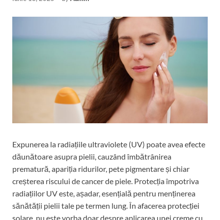
Expunerea la radiațiile ultraviolete (UV) poate avea efecte
dăunătoare asupra pielii, cauzând îmbătrânirea
prematură, apariția ridurilor, pete pigmentare și chiar
creșterea riscului de cancer de piele. Protecția împotriva
radiațiilor UV este, așadar, esențială pentru menținerea
sănătății pielii tale pe termen lung. În afacerea protecției
solare, nu este vorba doar despre aplicarea unei creme cu