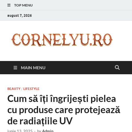
TOP MENU
august 7, 2026
C
Inspir
zilnic
pentr
versi
ta mai
MAIN MENU
bună
BEAUTY
/
LIFESTYLE
Cum să îți îngrijești pielea
cu produse care protejează
de radiațiile UV
iunie 13, 2025
-
by
Admin