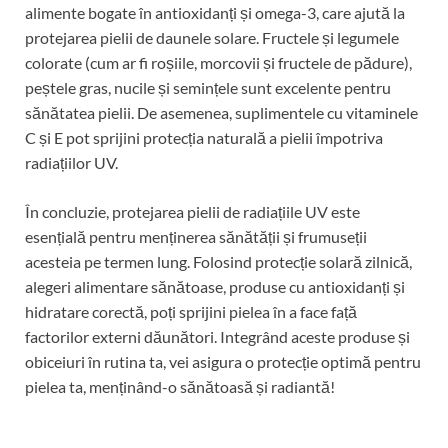
alimente bogate în antioxidanți și omega-3, care ajută la
protejarea pielii de daunele solare. Fructele și legumele
colorate (cum ar fi roșiile, morcovii și fructele de pădure),
peștele gras, nucile și semințele sunt excelente pentru
sănătatea pielii. De asemenea, suplimentele cu vitaminele
C și E pot sprijini protecția naturală a pielii împotriva
radiațiilor UV.
În concluzie, protejarea pielii de radiațiile UV este
esențială pentru menținerea sănătății și frumuseții
acesteia pe termen lung. Folosind protecție solară zilnică,
alegeri alimentare sănătoase, produse cu antioxidanți și
hidratare corectă, poți sprijini pielea în a face față
factorilor externi dăunători. Integrând aceste produse și
obiceiuri în rutina ta, vei asigura o protecție optimă pentru
pielea ta, menținând-o sănătoasă și radiantă!