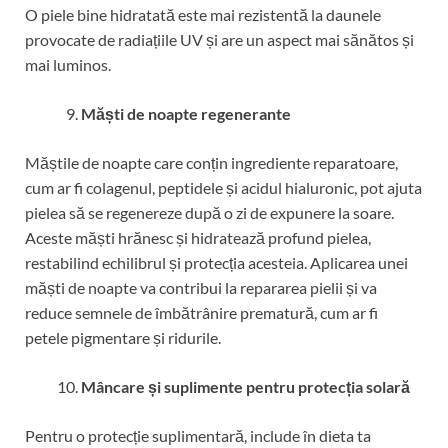
O piele bine hidratată este mai rezistentă la daunele
provocate de radiațiile UV și are un aspect mai sănătos și
mai luminos.
Măști de noapte regenerante
Măștile de noapte care conțin ingrediente reparatoare,
cum ar fi colagenul, peptidele și acidul hialuronic, pot ajuta
pielea să se regenereze după o zi de expunere la soare.
Aceste măști hrănesc și hidratează profund pielea,
restabilind echilibrul și protecția acesteia. Aplicarea unei
măști de noapte va contribui la repararea pielii și va
reduce semnele de îmbătrânire prematură, cum ar fi
petele pigmentare și ridurile.
Mâncare și suplimente pentru protecția solară
Pentru o protecție suplimentară, include în dieta ta