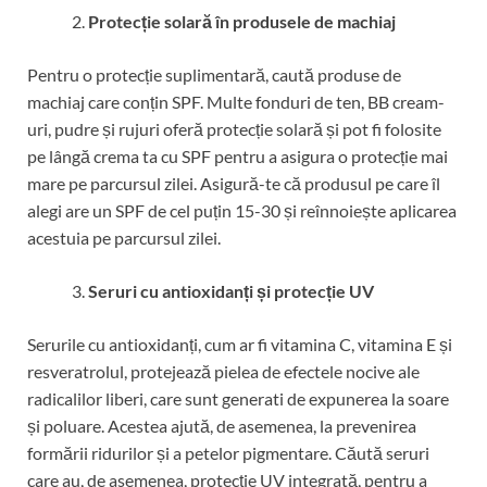
Protecție solară în produsele de machiaj
Pentru o protecție suplimentară, caută produse de
machiaj care conțin SPF. Multe fonduri de ten, BB cream-
uri, pudre și rujuri oferă protecție solară și pot fi folosite
pe lângă crema ta cu SPF pentru a asigura o protecție mai
mare pe parcursul zilei. Asigură-te că produsul pe care îl
alegi are un SPF de cel puțin 15-30 și reînnoiește aplicarea
acestuia pe parcursul zilei.
Seruri cu antioxidanți și protecție UV
Serurile cu antioxidanți, cum ar fi vitamina C, vitamina E și
resveratrolul, protejează pielea de efectele nocive ale
radicalilor liberi, care sunt generati de expunerea la soare
și poluare. Acestea ajută, de asemenea, la prevenirea
formării ridurilor și a petelor pigmentare. Căută seruri
care au, de asemenea, protecție UV integrată, pentru a