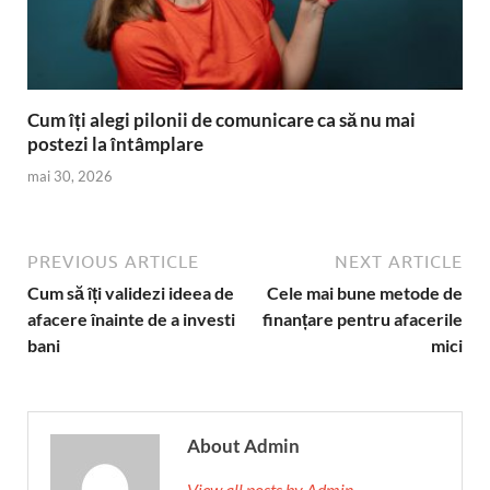
Cum îți alegi pilonii de comunicare ca să nu mai
postezi la întâmplare
mai 30, 2026
PREVIOUS ARTICLE
NEXT ARTICLE
Cum să îți validezi ideea de
Cele mai bune metode de
afacere înainte de a investi
finanțare pentru afacerile
bani
mici
About Admin
View all posts by Admin →