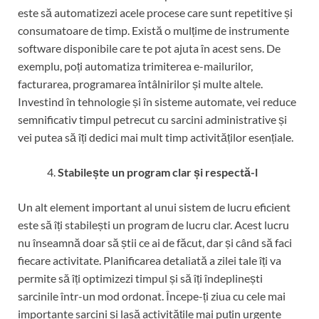
este să automatizezi acele procese care sunt repetitive și
consumatoare de timp. Există o mulțime de instrumente
software disponibile care te pot ajuta în acest sens. De
exemplu, poți automatiza trimiterea e-mailurilor,
facturarea, programarea întâlnirilor și multe altele.
Investind în tehnologie și în sisteme automate, vei reduce
semnificativ timpul petrecut cu sarcini administrative și
vei putea să îți dedici mai mult timp activităților esențiale.
Stabilește un program clar și respectă-l
Un alt element important al unui sistem de lucru eficient
este să îți stabilești un program de lucru clar. Acest lucru
nu înseamnă doar să știi ce ai de făcut, dar și când să faci
fiecare activitate. Planificarea detaliată a zilei tale îți va
permite să îți optimizezi timpul și să îți îndeplinești
sarcinile într-un mod ordonat. Începe-ți ziua cu cele mai
importante sarcini și lasă activitățile mai puțin urgente