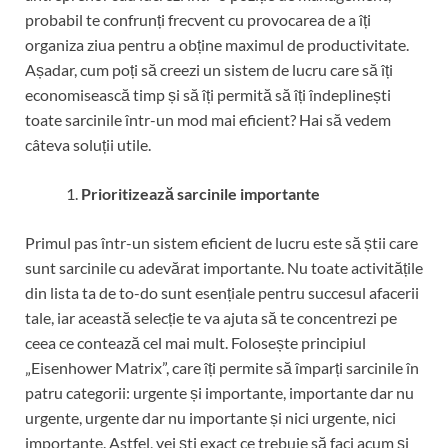
probabil te confrunți frecvent cu provocarea de a îți
organiza ziua pentru a obține maximul de productivitate.
Așadar, cum poți să creezi un sistem de lucru care să îți
economisească timp și să îți permită să îți îndeplinești
toate sarcinile într-un mod mai eficient? Hai să vedem
câteva soluții utile.
Prioritizează sarcinile importante
Primul pas într-un sistem eficient de lucru este să știi care
sunt sarcinile cu adevărat importante. Nu toate activitățile
din lista ta de to-do sunt esențiale pentru succesul afacerii
tale, iar această selecție te va ajuta să te concentrezi pe
ceea ce contează cel mai mult. Folosește principiul
„Eisenhower Matrix”, care îți permite să împarți sarcinile în
patru categorii: urgente și importante, importante dar nu
urgente, urgente dar nu importante și nici urgente, nici
importante. Astfel, vei ști exact ce trebuie să faci acum și