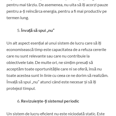
pentru mai târziu. De asemenea, nu uita să îți acorzi pauze
pentru a-ți reîncărca energia, pentru a fi mai productiv pe
termen lung.
Învață să spui „nu”
Un alt aspect esențial al unui sistem de lucru care să îți
economisească timp este capacitatea de a refuza cererile
care nu sunt relevante sau care nu contribuie la
obiectivele tale. De multe ori, ne simțim presați să
acceptăm toate oportunitățile care ni se oferă, însă nu
toate acestea sunt în linie cu ceea ce ne dorim să realizăm.
Învață să spui „nu” atunci când este necesar și să îți
protejezi timpul.
Revizuiește-ți sistemul periodic
Un sistem de lucru eficient nu este niciodată static. Este