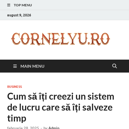
TOP MENU
august 9, 2026
C
Inspir
zilnic
pentr
versi
ta mai
MAIN MENU
bună
BUSINESS
Cum să îți creezi un sistem
de lucru care să îți salveze
timp
februarie 28, 2025
-
by
Admin