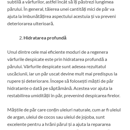
subtilă a vârfurilor, astfel încât să îți păstrezi lungimea
părului. În general, tăierea unei cantități mici de păr va
ajuta la îmbunătățirea aspectului acestuia și va preveni
deteriorarea ulterioară.
Hidratarea profundă
Unul dintre cele mai eficiente moduri de a regenera
vârfurile despicate este prin hidratarea profundă a
părului. Vârfurile despicate sunt adesea rezultatul
uscăciunii, iar un păr uscat devine mult mai predispus la
rupere și deteriorare. Începe să folosești măști de păr
hidratante o dată pe săptămână. Acestea vor ajuta la
restabilirea umidității în păr, prevenind despicarea firelor.
Măștile de păr care conțin uleiuri naturale, cum ar fi uleiul
de argan, uleiul de cocos sau uleiul de jojoba, sunt
excelente pentru a hrăni părul și a ajuta la repararea