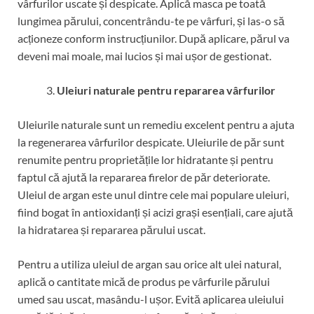
vârfurilor uscate și despicate. Aplică masca pe toată
lungimea părului, concentrându-te pe vârfuri, și las-o să
acționeze conform instrucțiunilor. După aplicare, părul va
deveni mai moale, mai lucios și mai ușor de gestionat.
Uleiuri naturale pentru repararea vârfurilor
Uleiurile naturale sunt un remediu excelent pentru a ajuta
la regenerarea vârfurilor despicate. Uleiurile de păr sunt
renumite pentru proprietățile lor hidratante și pentru
faptul că ajută la repararea firelor de păr deteriorate.
Uleiul de argan este unul dintre cele mai populare uleiuri,
fiind bogat în antioxidanți și acizi grași esențiali, care ajută
la hidratarea și repararea părului uscat.
Pentru a utiliza uleiul de argan sau orice alt ulei natural,
aplică o cantitate mică de produs pe vârfurile părului
umed sau uscat, masându-l ușor. Evită aplicarea uleiului