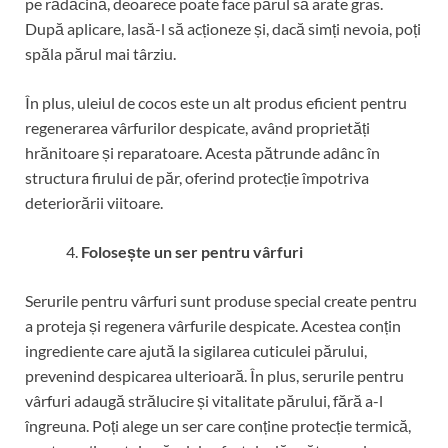
pe rădăcină, deoarece poate face părul să arate gras.
După aplicare, lasă-l să acționeze și, dacă simți nevoia, poți
spăla părul mai târziu.
În plus, uleiul de cocos este un alt produs eficient pentru
regenerarea vârfurilor despicate, având proprietăți
hrănitoare și reparatoare. Acesta pătrunde adânc în
structura firului de păr, oferind protecție împotriva
deteriorării viitoare.
Folosește un ser pentru vârfuri
Serurile pentru vârfuri sunt produse special create pentru
a proteja și regenera vârfurile despicate. Acestea conțin
ingrediente care ajută la sigilarea cuticulei părului,
prevenind despicarea ulterioară. În plus, serurile pentru
vârfuri adaugă strălucire și vitalitate părului, fără a-l
îngreuna. Poți alege un ser care conține protecție termică,