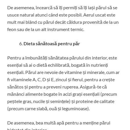
De asemenea, încearcă să îți permiți să îți lași părul să se
usuce natural atunci când este posibil. Aerul uscat este
mult mai blând cu părul decât căldura provenită de la un
feon sau de la un alt instrument termic.
Dieta sănătoasă pentru păr
Pentru a îmbunătăți sănătatea părului din interior, este
esențial să ai o dietă echilibrată, bogată în nutrienți
esențiali. Părul are nevoie de vitamine și minerale, cum ar
fi vitaminele A, C, D și E, zincul și fierul, pentru a crește
sănătos și pentru a preveni ruperea. Asigură-te că
mănânci alimente bogate în acizi grași esențiali (precum
peștele gras, nucile și semințele) și proteine de calitate
(precum carne slabă, ouă și leguminoase).
De asemenea, bea multă apă pentru a menține părul
hidratat din interior.