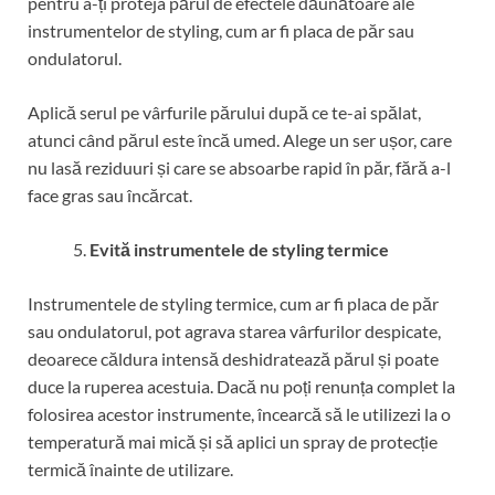
pentru a-ți proteja părul de efectele dăunătoare ale
instrumentelor de styling, cum ar fi placa de păr sau
ondulatorul.
Aplică serul pe vârfurile părului după ce te-ai spălat,
atunci când părul este încă umed. Alege un ser ușor, care
nu lasă reziduuri și care se absoarbe rapid în păr, fără a-l
face gras sau încărcat.
Evită instrumentele de styling termice
Instrumentele de styling termice, cum ar fi placa de păr
sau ondulatorul, pot agrava starea vârfurilor despicate,
deoarece căldura intensă deshidratează părul și poate
duce la ruperea acestuia. Dacă nu poți renunța complet la
folosirea acestor instrumente, încearcă să le utilizezi la o
temperatură mai mică și să aplici un spray de protecție
termică înainte de utilizare.