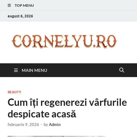
TOP MENU
august 6, 2026
C
Inspir
zilnic
pentr
versi
ta mai
MAIN MENU
bună
BEAUTY
Cum îți regenerezi vârfurile
despicate acasă
februarie 9, 2026
-
by
Admin