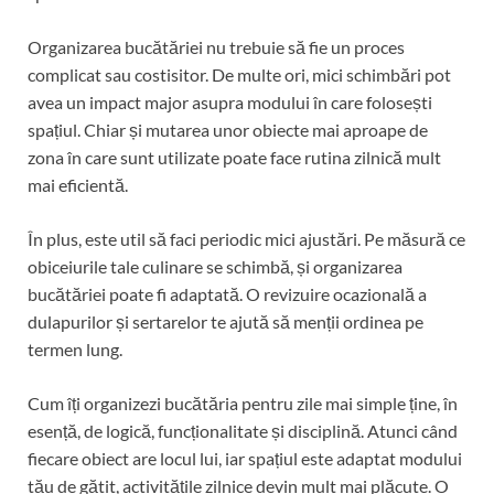
Organizarea bucătăriei nu trebuie să fie un proces
complicat sau costisitor. De multe ori, mici schimbări pot
avea un impact major asupra modului în care folosești
spațiul. Chiar și mutarea unor obiecte mai aproape de
zona în care sunt utilizate poate face rutina zilnică mult
mai eficientă.
În plus, este util să faci periodic mici ajustări. Pe măsură ce
obiceiurile tale culinare se schimbă, și organizarea
bucătăriei poate fi adaptată. O revizuire ocazională a
dulapurilor și sertarelor te ajută să menții ordinea pe
termen lung.
Cum îți organizezi bucătăria pentru zile mai simple ține, în
esență, de logică, funcționalitate și disciplină. Atunci când
fiecare obiect are locul lui, iar spațiul este adaptat modului
tău de gătit, activitățile zilnice devin mult mai plăcute. O