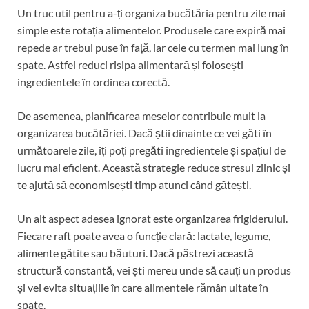
Un truc util pentru a-ți organiza bucătăria pentru zile mai
simple este rotația alimentelor. Produsele care expiră mai
repede ar trebui puse în față, iar cele cu termen mai lung în
spate. Astfel reduci risipa alimentară și folosești
ingredientele în ordinea corectă.
De asemenea, planificarea meselor contribuie mult la
organizarea bucătăriei. Dacă știi dinainte ce vei găti în
următoarele zile, îți poți pregăti ingredientele și spațiul de
lucru mai eficient. Această strategie reduce stresul zilnic și
te ajută să economisești timp atunci când gătești.
Un alt aspect adesea ignorat este organizarea frigiderului.
Fiecare raft poate avea o funcție clară: lactate, legume,
alimente gătite sau băuturi. Dacă păstrezi această
structură constantă, vei ști mereu unde să cauți un produs
și vei evita situațiile în care alimentele rămân uitate în
spate.