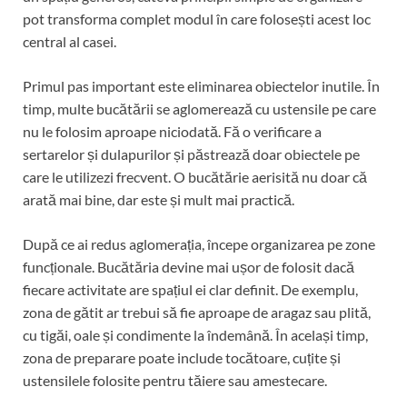
pot transforma complet modul în care folosești acest loc
central al casei.
Primul pas important este eliminarea obiectelor inutile. În
timp, multe bucătării se aglomerează cu ustensile pe care
nu le folosim aproape niciodată. Fă o verificare a
sertarelor și dulapurilor și păstrează doar obiectele pe
care le utilizezi frecvent. O bucătărie aerisită nu doar că
arată mai bine, dar este și mult mai practică.
După ce ai redus aglomerația, începe organizarea pe zone
funcționale. Bucătăria devine mai ușor de folosit dacă
fiecare activitate are spațiul ei clar definit. De exemplu,
zona de gătit ar trebui să fie aproape de aragaz sau plită,
cu tigăi, oale și condimente la îndemână. În același timp,
zona de preparare poate include tocătoare, cuțite și
ustensilele folosite pentru tăiere sau amestecare.