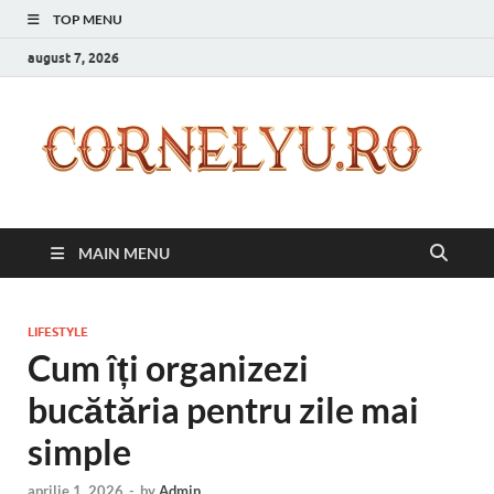
TOP MENU
august 7, 2026
C
Inspir
zilnic
pentr
versi
ta mai
MAIN MENU
bună
LIFESTYLE
Cum îți organizezi
bucătăria pentru zile mai
simple
aprilie 1, 2026
-
by
Admin