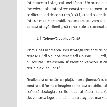
între succesul și eșecul unei afaceri. Un brand put
încredere, loialitate și recunoaștere pe termen lu
te diferențiezi de concurență, să îți creezi o identit
într-un mod memorabil. În acest articol, vom explo
care să atragă clienți și să contribuie la succesul af
Înțelege-ți publicul țintă
Primul pas în crearea unei strategii eficiente de bra
doresc. Fără o cunoaștere clară a publicului țintă
cu aceștia. Este esențial să identifici caracteris
dorințele clienților tăi.
Realizează cercetări de piață, interacționează cu cl
pentru a-ți forma o imagine completă a publicului 
reflectă tipologia clienților ideali ai afacerii tale.
dezvoltarea logo-ului până la strategia de market