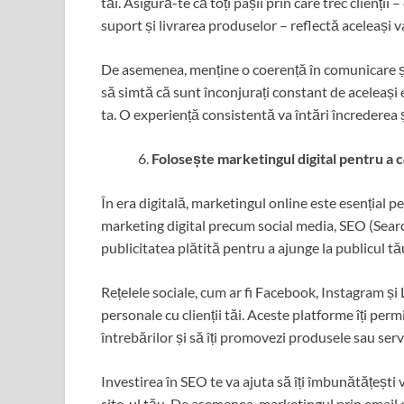
tăi. Asigură-te că toți pașii prin care trec clienții 
suport și livrarea produselor – reflectă aceleași v
De asemenea, menține o coerență în comunicare și î
să simtă că sunt înconjurați constant de aceleași e
ta. O experiență consistentă va întări încrederea și 
Folosește marketingul digital pentru a 
În era digitală, marketingul online este esențial 
marketing digital precum social media, SEO (Searc
publicitatea plătită pentru a ajunge la publicul tău
Rețelele sociale, cum ar fi Facebook, Instagram și 
personale cu clienții tăi. Aceste platforme îți pe
întrebărilor și să îți promovezi produsele sau servi
Investirea în SEO te va ajuta să îți îmbunătățești 
site-ul tău. De asemenea, marketingul prin email es