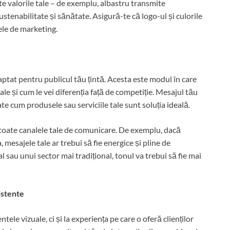
e valorile tale – de exemplu, albastru transmite
stenabilitate și sănătate. Asigură-te că logo-ul și culorile
ele de marketing.
daptat pentru publicul tău țintă. Acesta este modul în care
le și cum le vei diferenția față de competiție. Mesajul tău
ate cum produsele sau serviciile tale sunt soluția ideală.
e toate canalele tale de comunicare. De exemplu, dacă
esajele tale ar trebui să fie energice și pline de
 sau unui sector mai tradițional, tonul va trebui să fie mai
istente
ele vizuale, ci și la experiența pe care o oferă clienților