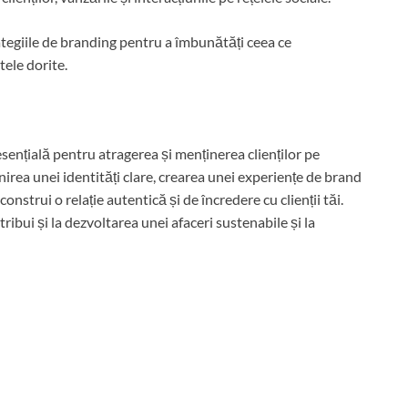
rategiile de branding pentru a îmbunătăți ceea ce
tele dorite.
esențială pentru atragerea și menținerea clienților pe
inirea unei identități clare, crearea unei experiențe de brand
construi o relație autentică și de încredere cu clienții tăi.
ribui și la dezvoltarea unei afaceri sustenabile și la