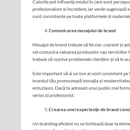
Culorile pot influența modul în care sunt perceput
profesionalism și încredere, iar verde sugerează su
sunt consistente pe toate platformele și material
Comunicarea mesajului de brand
Mesajul de brand trebuie să fie clar, coerent și a
vei comunica valoarea produselor sau serviciilor ta
trebuie să rezolve problemele clienților și să le ar
Este important să ai un ton al vocii consistent p
brandul tău promovează inovația și modernitatea, m
entuziasm. Dacă te adresezi unui public mai formal
serios și profesionist.
Crearea unei experiențe de brand cons
Un branding eficient nu se limitează doar la element