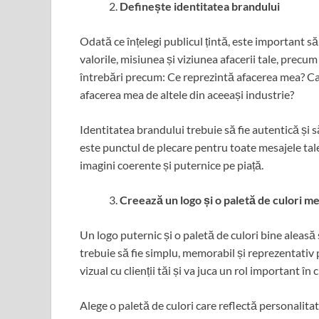
Definește identitatea brandului
Odată ce înțelegi publicul țintă, este important s
valorile, misiunea și viziunea afacerii tale, precu
întrebări precum: Ce reprezintă afacerea mea? Car
afacerea mea de altele din aceeași industrie?
Identitatea brandului trebuie să fie autentică și s
este punctul de plecare pentru toate mesajele tale 
imagini coerente și puternice pe piață.
Creează un logo și o paletă de culori m
Un logo puternic și o paletă de culori bine aleas
trebuie să fie simplu, memorabil și reprezentativ 
vizual cu clienții tăi și va juca un rol important în
Alege o paletă de culori care reflectă personalitat