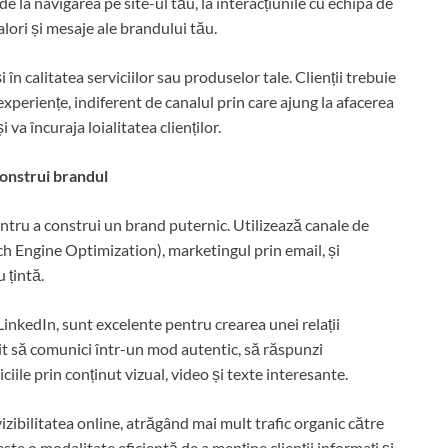
– de la navigarea pe site-ul tău, la interacțiunile cu echipa de
alori și mesaje ale brandului tău.
n calitatea serviciilor sau produselor tale. Clienții trebuie
xperiențe, indiferent de canalul prin care ajung la afacerea
va încuraja loialitatea clienților.
construi brandul
pentru a construi un brand puternic. Utilizează canale de
h Engine Optimization), marketingul prin email, și
 țintă.
LinkedIn, sunt excelente pentru crearea unei relații
rmit să comunici într-un mod autentic, să răspunzi
ciile prin conținut vizual, video și texte interesante.
vizibilitatea online, atrăgând mai mult trafic organic către
te o modalitate eficientă de a menține clienții informați și