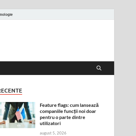
nologie
RECENTE
Feature flags: cum lansează
companiile funcții noi doar
pentru o parte dintre
utilizatori
august 5, 2026