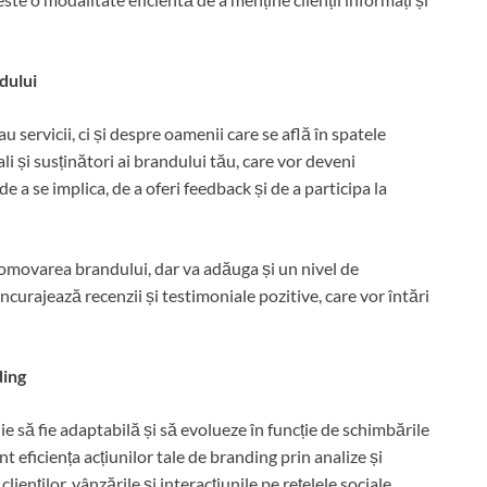
dului
servicii, ci și despre oamenii care se află în spatele
li și susținători ai brandului tău, care vor deveni
de a se implica, de a oferi feedback și de a participa la
romovarea brandului, dar va adăuga și un nivel de
Încurajează recenzii și testimoniale pozitive, care vor întări
ding
e să fie adaptabilă și să evolueze în funcție de schimbările
t eficiența acțiunilor tale de branding prin analize și
ienților, vânzările și interacțiunile pe rețelele sociale.