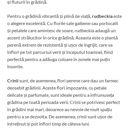
și fluturii în grădină.
Pentru o grădină vibrantă și plină de viață,
rudbeckia
este
o alegere excelentă. Cu florile sale galbene sau portocalii
și petalele care amintesc de soare, rudbeckia adaugă un
accent strălucitor în orice grădină. Aceasta este o plantă
perenă extrem de rezistentă și ușor de îngrijit, care va
înflori pe tot parcursul verii și începutul toamnei, fiind
perfectă pentru a adăuga culoare în zonele mai puțin
însorite.
Crinii
sunt, de asemenea, flori perene care dau un farmec
deosebit grădinii. Aceste flori impozante, cu petale
delicate și parfumate, sunt ideale pentru a înfrumuseța
grădina pe toată perioada verii. Crinii se potrivesc perfect
în grădini mai mari, deoarece au nevoie de mult spațiu
pentru a se dezvolta. De asemenea, crinii sunt ușor de
întreținut și pot înflori timp de câteva luni.