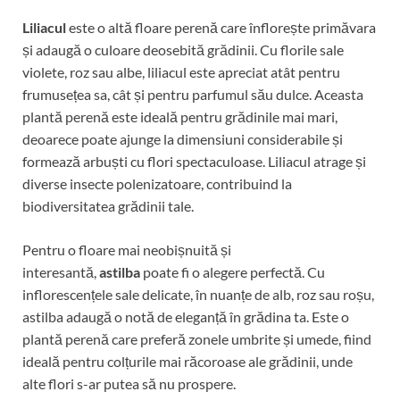
Liliacul
este o altă floare perenă care înflorește primăvara
și adaugă o culoare deosebită grădinii. Cu florile sale
violete, roz sau albe, liliacul este apreciat atât pentru
frumusețea sa, cât și pentru parfumul său dulce. Aceasta
plantă perenă este ideală pentru grădinile mai mari,
deoarece poate ajunge la dimensiuni considerabile și
formează arbuști cu flori spectaculoase. Liliacul atrage și
diverse insecte polenizatoare, contribuind la
biodiversitatea grădinii tale.
Pentru o floare mai neobișnuită și
interesantă,
astilba
poate fi o alegere perfectă. Cu
inflorescențele sale delicate, în nuanțe de alb, roz sau roșu,
astilba adaugă o notă de eleganță în grădina ta. Este o
plantă perenă care preferă zonele umbrite și umede, fiind
ideală pentru colțurile mai răcoroase ale grădinii, unde
alte flori s-ar putea să nu prospere.