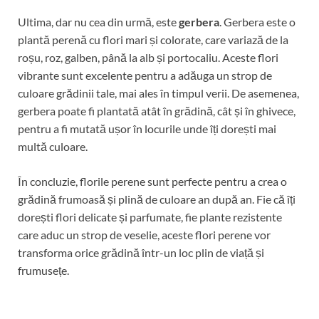
Ultima, dar nu cea din urmă, este
gerbera
. Gerbera este o
plantă perenă cu flori mari și colorate, care variază de la
roșu, roz, galben, până la alb și portocaliu. Aceste flori
vibrante sunt excelente pentru a adăuga un strop de
culoare grădinii tale, mai ales în timpul verii. De asemenea,
gerbera poate fi plantată atât în grădină, cât și în ghivece,
pentru a fi mutată ușor în locurile unde îți dorești mai
multă culoare.
În concluzie, florile perene sunt perfecte pentru a crea o
grădină frumoasă și plină de culoare an după an. Fie că îți
dorești flori delicate și parfumate, fie plante rezistente
care aduc un strop de veselie, aceste flori perene vor
transforma orice grădină într-un loc plin de viață și
frumusețe.