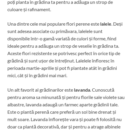
poți planta în grădina ta pentru a adăuga un strop de
culoare și rafinament.
Una dintre cele mai populare flori perene este
lalele
. Deși
sunt adesea asociate cu primăvara, lalelele sunt
disponibile într-o gamă variată de culori și forme, fiind
ideale pentru a adăuga un strop de veselie în grădina ta.
Aceste flori rezistente se potrivesc perfect în orice tip de
grădină și sunt ușor de întreținut. Lalelele înfloresc în
perioada martie-aprilie și pot fi plantate atât în grădini
mici, cât și în grădini mai mari.
Un alt favorit al grădinarilor este
lavanda
. Cunoscută
pentru aroma sa minunată și pentru florile sale violete sau
albastre, lavanda adaugă un farmec aparte grădinii tale.
Este o plantă perenă care preferă un sol bine drenat și
mult soare. Lavanda înflorește vara și poate fi folosită nu
doar ca plantă decorativă, dar și pentru a atrage albinele