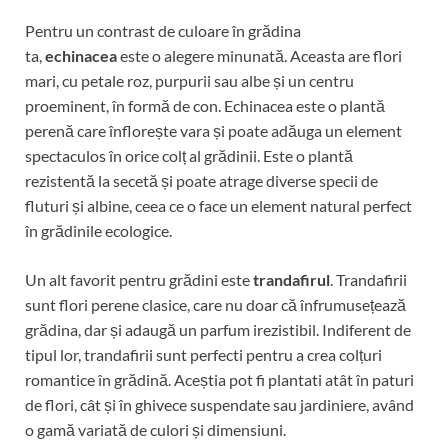
Pentru un contrast de culoare în grădina
ta,
echinacea
este o alegere minunată. Aceasta are flori
mari, cu petale roz, purpurii sau albe și un centru
proeminent, în formă de con. Echinacea este o plantă
perenă care înflorește vara și poate adăuga un element
spectaculos în orice colț al grădinii. Este o plantă
rezistentă la secetă și poate atrage diverse specii de
fluturi și albine, ceea ce o face un element natural perfect
în grădinile ecologice.
Un alt favorit pentru grădini este
trandafirul
. Trandafirii
sunt flori perene clasice, care nu doar că înfrumusețează
grădina, dar și adaugă un parfum irezistibil. Indiferent de
tipul lor, trandafirii sunt perfecti pentru a crea colțuri
romantice în grădină. Aceștia pot fi plantati atât în paturi
de flori, cât și în ghivece suspendate sau jardiniere, având
o gamă variată de culori și dimensiuni.