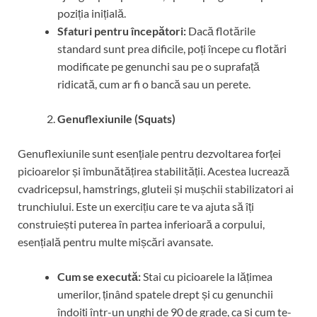
poziția inițială.
Sfaturi pentru începători:
Dacă flotările
standard sunt prea dificile, poți începe cu flotări
modificate pe genunchi sau pe o suprafață
ridicată, cum ar fi o bancă sau un perete.
Genuflexiunile (Squats)
Genuflexiunile sunt esențiale pentru dezvoltarea forței
picioarelor și îmbunătățirea stabilității. Acestea lucrează
cvadricepsul, hamstrings, gluteii și mușchii stabilizatori ai
trunchiului. Este un exercițiu care te va ajuta să îți
construiești puterea în partea inferioară a corpului,
esențială pentru multe mișcări avansate.
Cum se execută:
Stai cu picioarele la lățimea
umerilor, ținând spatele drept și cu genunchii
îndoiți într-un unghi de 90 de grade, ca și cum te-