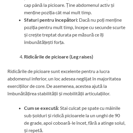
cap până la picioare. Ține abdomenul activ și
menține poziția cât mai mult timp.
Sfaturi pentru începători:
Dacă nu poți menține
poziția pentru mult timp, începe cu secunde scurte
și crește treptat durata pe măsură ce îți
îmbunătățești forța.
Ridicările de picioare (Leg raises)
Ridicările de picioare sunt excelente pentru a lucra
abdomenul inferior, un loc adesea neglijat în majoritatea
exercițiilor de core. De asemenea, acestea ajută la
îmbunătățirea stabilității și mobilității articulațiilor.
Cum se execută:
Stai culcat pe spate cu mâinile
sub șolduri și ridică picioarele la un unghi de 90
de grade, apoi coboară-le încet, fără a atinge solul,
și repetă.