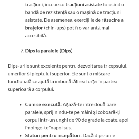
tracțiuni, începe cu
tracțiuni asistate
folosind o
bandă de rezistență sau o mașină de tracțiuni
asistate. De asemenea, exercițiile de
răsucire a
brațelor
(chin-ups) pot fi o variantă mai
accesibilă.
Dips la paralele (Dips)
Dips-urile sunt excelente pentru dezvoltarea tricepsului,
umerilor și pieptului superior. Ele sunt o mișcare
funcțională ce ajută la îmbunătățirea forței în partea
superioară a corpului.
Cum se execută:
Așază-te între două bare
paralele, sprijinindu-te pe mâini și coboară-ți
corpul într-un unghi de 90 de grade la coate, apoi
împinge-te înapoi sus.
Sfaturi pentru începători:
Dacă dips-urile