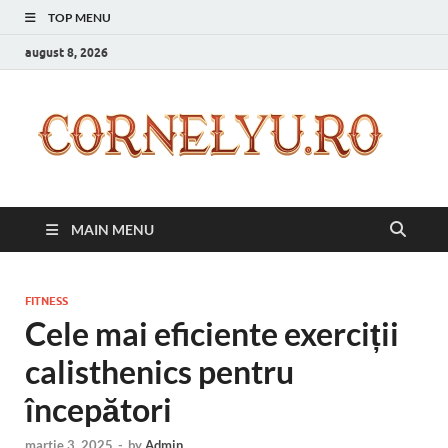
TOP MENU
august 8, 2026
C
Inspir
zilnic
pentr
versi
ta mai
MAIN MENU
bună
FITNESS
Cele mai eficiente exerciții
calisthenics pentru
începători
martie 3, 2025
-
by
Admin