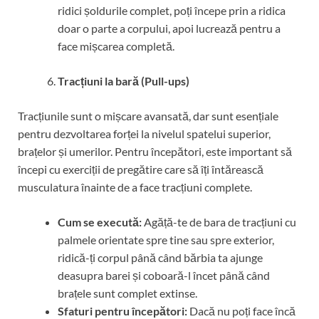
ridici șoldurile complet, poți începe prin a ridica
doar o parte a corpului, apoi lucrează pentru a
face mișcarea completă.
Tracțiuni la bară (Pull-ups)
Tracțiunile sunt o mișcare avansată, dar sunt esențiale
pentru dezvoltarea forței la nivelul spatelui superior,
brațelor și umerilor. Pentru începători, este important să
începi cu exerciții de pregătire care să îți întărească
musculatura înainte de a face tracțiuni complete.
Cum se execută:
Agăță-te de bara de tracțiuni cu
palmele orientate spre tine sau spre exterior,
ridică-ți corpul până când bărbia ta ajunge
deasupra barei și coboară-l încet până când
brațele sunt complet extinse.
Sfaturi pentru începători:
Dacă nu poți face încă