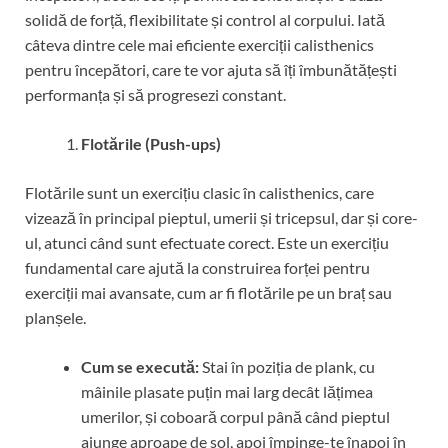
solidă de forță, flexibilitate și control al corpului. Iată
câteva dintre cele mai eficiente exerciții calisthenics
pentru începători, care te vor ajuta să îți îmbunătățești
performanța și să progresezi constant.
Flotările (Push-ups)
Flotările sunt un exercițiu clasic în calisthenics, care
vizează în principal pieptul, umerii și tricepsul, dar și core-
ul, atunci când sunt efectuate corect. Este un exercițiu
fundamental care ajută la construirea forței pentru
exerciții mai avansate, cum ar fi flotările pe un braț sau
planșele.
Cum se execută:
Stai în poziția de plank, cu
mâinile plasate puțin mai larg decât lățimea
umerilor, și coboară corpul până când pieptul
ajunge aproape de sol, apoi împinge-te înapoi în