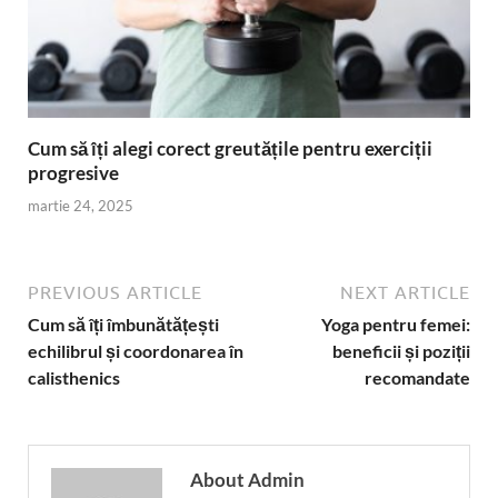
Cum să îți alegi corect greutățile pentru exerciții
progresive
martie 24, 2025
PREVIOUS ARTICLE
NEXT ARTICLE
Cum să îți îmbunătățești
Yoga pentru femei:
echilibrul și coordonarea în
beneficii și poziții
calisthenics
recomandate
About Admin