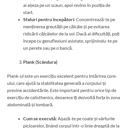
ai așeza pe un scaun, apoi revino în poziția de
start.
Sfaturi pentru începători:
Concentrează-te pe
menținerea greutății pe călcâie și pe evitarea
ridicării călcâielor de la sol. Dacă ai dificultăți, poți
începe cu genuflexiuni asistate, sprijinindu-te pe
un perete sau pe o bancă.
Plank (Scândura)
Plank-ul este un exercițiu excelent pentru întărirea core-
ului, care ajută la stabilitatea generală a corpului și
previne accidentările. Este important pentru orice tip de
exercițiu de calisthenics, deoarece îți dezvoltă forța în zona
abdominală și lombară.
Cum se execută:
Așază-te pe coate și vârfurile
picioarelor, ținând corpul într-o linie dreaptă de la