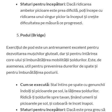
Sfaturi pentru începători:
Dacă ridicarea
ambelor picioare este prea dificilă, poți începe cu
ridicarea unui singur picior la început și crește
dificultatea pe măsură ce progresezi.
Podul (Bridge)
Exercițiul de pod este un antrenament excelent pentru
dezvoltarea mușchilor gluteali, dar și pentru întărirea
core-ului și îmbunătățirea mobilității șoldurilor. Este, de
asemenea, util pentru prevenirea durerilor de spate și
pentru îmbunătățirea posturii.
Cum se execută:
Stai întins pe spate cu genunchii
îndoiți și picioarele pe sol, la lățimea șoldurilor.
Ridică-ți șoldurile spre tavan, ținând umerii și
picioarele pe sol, și coboară-le încet înapoi.
Sfaturi pentru începători:
Dacă este prea greu să