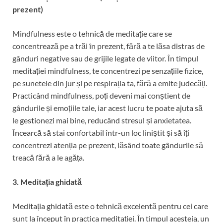
prezent)
Mindfulness este o tehnică de meditație care se
concentrează pe a trăi în prezent, fără a te lăsa distras de
gânduri negative sau de grijile legate de viitor. În timpul
meditației mindfulness, te concentrezi pe senzațiile fizice,
pe sunetele din jur și pe respirația ta, fără a emite judecăți.
Practicând mindfulness, poți deveni mai conștient de
gândurile și emoțiile tale, iar acest lucru te poate ajuta să
le gestionezi mai bine, reducând stresul și anxietatea.
Încearcă să stai confortabil într-un loc liniștit și să îți
concentrezi atenția pe prezent, lăsând toate gândurile să
treacă fără a le agăța.
3. Meditația ghidată
Meditația ghidată este o tehnică excelentă pentru cei care
sunt la început în practica meditației. În timpul acesteia, un