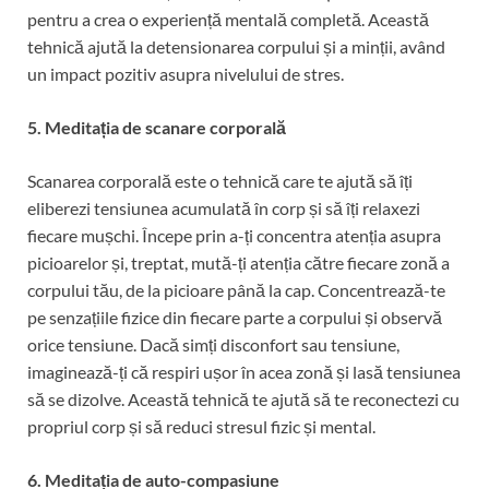
pentru a crea o experiență mentală completă. Această
tehnică ajută la detensionarea corpului și a minții, având
un impact pozitiv asupra nivelului de stres.
5. Meditația de scanare corporală
Scanarea corporală este o tehnică care te ajută să îți
eliberezi tensiunea acumulată în corp și să îți relaxezi
fiecare mușchi. Începe prin a-ți concentra atenția asupra
picioarelor și, treptat, mută-ți atenția către fiecare zonă a
corpului tău, de la picioare până la cap. Concentrează-te
pe senzațiile fizice din fiecare parte a corpului și observă
orice tensiune. Dacă simți disconfort sau tensiune,
imaginează-ți că respiri ușor în acea zonă și lasă tensiunea
să se dizolve. Această tehnică te ajută să te reconectezi cu
propriul corp și să reduci stresul fizic și mental.
6. Meditația de auto-compasiune