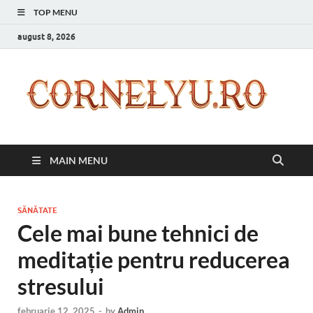
TOP MENU
august 8, 2026
C
Inspir
zilnic
pentr
versi
ta mai
MAIN MENU
bună
SĂNĂTATE
Cele mai bune tehnici de
meditație pentru reducerea
stresului
februarie 12, 2025
-
by
Admin