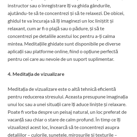
instructor sau o înregistrare îți va ghida gândurile,
ajutându-te să te concentrezi și să te relaxezi. De obicei,
ghidul te va încuraja să îți imaginezi un loc liniștit și
relaxant, cum ar fi o plajă sau o pădure, și să te
concentrezi pe detaliile acestui loc pentru a-ți calma
mintea. Meditațiile ghidate sunt disponibile pe diverse
aplicații sau platforme online, fiind o opțiune perfectă
pentru cei care au nevoie de un suport suplimentar.
4. Meditația de vizualizare
Meditația de vizualizare este o altă tehnică eficientă
pentru reducerea stresului. Aceasta presupune imaginația
unui loc sau a unei situații care îți aduce liniște și relaxare.
Poate fi vorba despre un peisaj natural, un loc preferat de
vacanță sau chiar o stare de calm profund. În timp ce îți
vizualizezi acest loc, încearcă să te concentrezi asupra
detaliilor – culorile, sunetele, mirosurile și texturile –