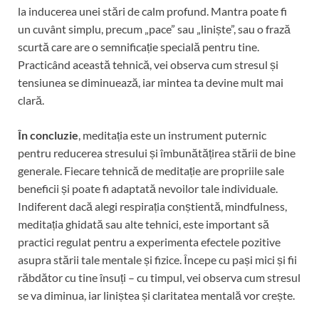
la inducerea unei stări de calm profund. Mantra poate fi
un cuvânt simplu, precum „pace” sau „liniște”, sau o frază
scurtă care are o semnificație specială pentru tine.
Practicând această tehnică, vei observa cum stresul și
tensiunea se diminuează, iar mintea ta devine mult mai
clară.
În concluzie
, meditația este un instrument puternic
pentru reducerea stresului și îmbunătățirea stării de bine
generale. Fiecare tehnică de meditație are propriile sale
beneficii și poate fi adaptată nevoilor tale individuale.
Indiferent dacă alegi respirația conștientă, mindfulness,
meditația ghidată sau alte tehnici, este important să
practici regulat pentru a experimenta efectele pozitive
asupra stării tale mentale și fizice. Începe cu pași mici și fii
răbdător cu tine însuți – cu timpul, vei observa cum stresul
se va diminua, iar liniștea și claritatea mentală vor crește.