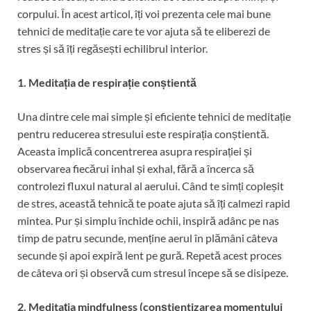
corpului. În acest articol, îți voi prezenta cele mai bune
tehnici de meditație care te vor ajuta să te eliberezi de
stres și să îți regăsești echilibrul interior.
1. Meditația de respirație conștientă
Una dintre cele mai simple și eficiente tehnici de meditație
pentru reducerea stresului este respirația conștientă.
Aceasta implică concentrerea asupra respirației și
observarea fiecărui inhal și exhal, fără a încerca să
controlezi fluxul natural al aerului. Când te simți copleșit
de stres, această tehnică te poate ajuta să îți calmezi rapid
mintea. Pur și simplu închide ochii, inspiră adânc pe nas
timp de patru secunde, menține aerul în plămâni câteva
secunde și apoi expiră lent pe gură. Repetă acest proces
de câteva ori și observă cum stresul începe să se disipeze.
2. Meditația mindfulness (conștientizarea momentului