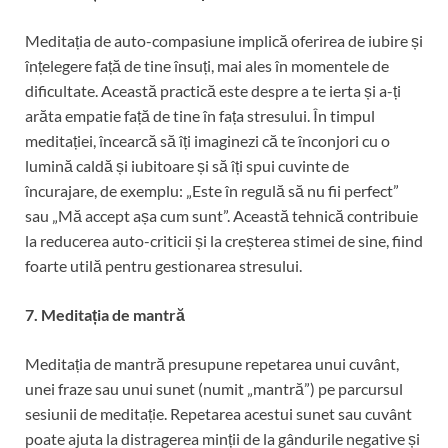
Meditația de auto-compasiune implică oferirea de iubire și
înțelegere față de tine însuți, mai ales în momentele de
dificultate. Această practică este despre a te ierta și a-ți
arăta empatie față de tine în fața stresului. În timpul
meditației, încearcă să îți imaginezi că te înconjori cu o
lumină caldă și iubitoare și să îți spui cuvinte de
încurajare, de exemplu: „Este în regulă să nu fii perfect”
sau „Mă accept așa cum sunt”. Această tehnică contribuie
la reducerea auto-criticii și la creșterea stimei de sine, fiind
foarte utilă pentru gestionarea stresului.
7. Meditația de mantră
Meditația de mantră presupune repetarea unui cuvânt,
unei fraze sau unui sunet (numit „mantră”) pe parcursul
sesiunii de meditație. Repetarea acestui sunet sau cuvânt
poate ajuta la distragerea minții de la gândurile negative și