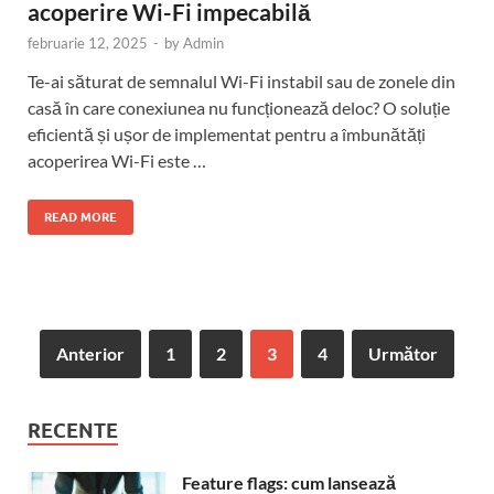
acoperire Wi-Fi impecabilă
februarie 12, 2025
-
by
Admin
Te-ai săturat de semnalul Wi-Fi instabil sau de zonele din
casă în care conexiunea nu funcționează deloc? O soluție
eficientă și ușor de implementat pentru a îmbunătăți
acoperirea Wi-Fi este …
READ MORE
Anterior
1
2
3
4
Următor
RECENTE
Feature flags: cum lansează