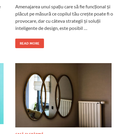
e
Amenajarea unui spațiu care să fie funcțional și
plăcut pe măsură ce copilul tău crește poate fi o
provocare, dar cu câteva strategii și soluții
inteligente de design, este posibil …
READ MORE