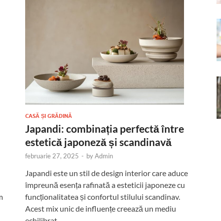
CASĂ ȘI GRĂDINĂ
Japandi: combinația perfectă între
estetică japoneză și scandinavă
februarie 27, 2025
-
by
Admin
Japandi este un stil de design interior care aduce
împreună esența rafinată a esteticii japoneze cu
m
funcționalitatea și confortul stilului scandinav.
Acest mix unic de influențe creează un mediu
echilibrat, …