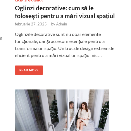
CASĂ ȘI GRĂDINĂ
i
Oglinzi decorative: cum să le
folosești pentru a mări vizual spațiul
februarie 27, 2025
-
by
Admin
Oglinzile decorative sunt nu doar elemente
în
funcționale, dar și accesorii esențiale pentru a
transforma un spațiu. Un truc de design extrem de
eficient pentru a mări vizual un spațiu mic …
READ MORE