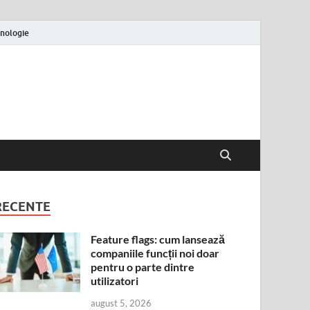
nologie
RECENTE
Feature flags: cum lansează
companiile funcții noi doar
pentru o parte dintre
utilizatori
august 5, 2026