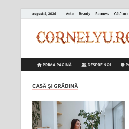
august 8, 2026
Auto
Beauty
Business
Călătorii
PRIMA PAGINĂ
DESPRE NOI
P
CASĂ ȘI GRĂDINĂ