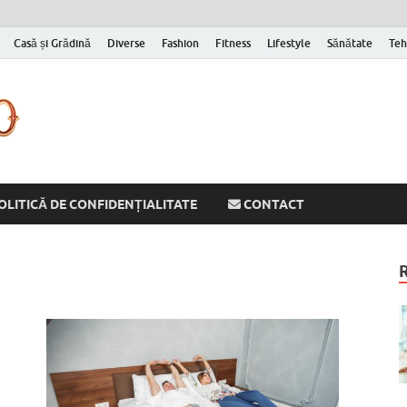
Casă și Grădină
Diverse
Fashion
Fitness
Lifestyle
Sănătate
Teh
Cornelyu
Inspirație zilnică pentru versiunea ta mai bună
OLITICĂ DE CONFIDENȚIALITATE
CONTACT