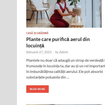
CASĂ ȘI GRĂDINĂ
Plante care purifică aerul din
locuință
februarie 27, 2025
-
by
Admin
Plantele nu doar că adaugă un strop de verdeață 
frumusețe în locuința ta, dar au și un rol importan
în îmbunătățirea calității aerului. Ele pot absorbi
substanțele poluante din …
READ MORE