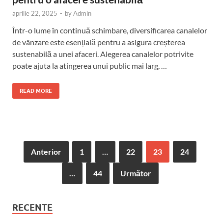
aprilie 22, 2025
-
by
Admin
Într-o lume în continuă schimbare, diversificarea canalelor
de vânzare este esențială pentru a asigura creșterea
sustenabilă a unei afaceri. Alegerea canalelor potrivite
poate ajuta la atingerea unui public mai larg, …
READ MORE
Anterior
1
…
22
23
24
…
44
Următor
RECENTE