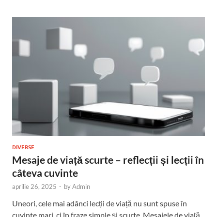
DIVERSE
Mesaje de viață scurte – reflecții și lecții în
câteva cuvinte
aprilie 26, 2025
-
by
Admin
Uneori, cele mai adânci lecții de viață nu sunt spuse în
cuvinte mari, ci în fraze simple și scurte. Mesajele de viață