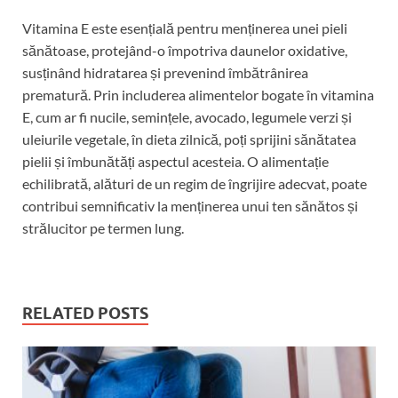
Vitamina E este esențială pentru menținerea unei pieli
sănătoase, protejând-o împotriva daunelor oxidative,
susținând hidratarea și prevenind îmbătrânirea
prematură. Prin includerea alimentelor bogate în vitamina
E, cum ar fi nucile, semințele, avocado, legumele verzi și
uleiurile vegetale, în dieta zilnică, poți sprijini sănătatea
pielii și îmbunătăți aspectul acesteia. O alimentație
echilibrată, alături de un regim de îngrijire adecvat, poate
contribui semnificativ la menținerea unui ten sănătos și
strălucitor pe termen lung.
RELATED POSTS