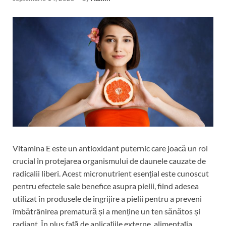
Vitamina E este un antioxidant puternic care joacă un rol
crucial în protejarea organismului de daunele cauzate de
radicalii liberi. Acest micronutrient esențial este cunoscut
pentru efectele sale benefice asupra pielii, fiind adesea
utilizat în produsele de îngrijire a pielii pentru a preveni
îmbătrânirea prematură și a menține un ten sănătos și
radiant. În plus față de aplicațiile externe, alimentația