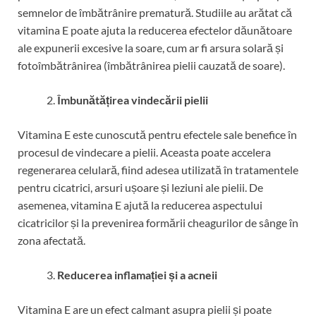
semnelor de îmbătrânire prematură. Studiile au arătat că
vitamina E poate ajuta la reducerea efectelor dăunătoare
ale expunerii excesive la soare, cum ar fi arsura solară și
fotoîmbătrânirea (îmbătrânirea pielii cauzată de soare).
Îmbunătățirea vindecării pielii
Vitamina E este cunoscută pentru efectele sale benefice în
procesul de vindecare a pielii. Aceasta poate accelera
regenerarea celulară, fiind adesea utilizată în tratamentele
pentru cicatrici, arsuri ușoare și leziuni ale pielii. De
asemenea, vitamina E ajută la reducerea aspectului
cicatricilor și la prevenirea formării cheagurilor de sânge în
zona afectată.
Reducerea inflamației și a acneii
Vitamina E are un efect calmant asupra pielii și poate