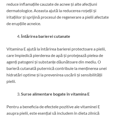
reduce inflamațiile cauzate de acnee și alte afecțiuni
dermatologice. Aceasta ajută la reducerea roșeții și
iritațiilor și sprijină procesul de regenerare a pielii afectate
de erupțiile acneice.
Întărirea barierei cutanate
Vitamina E ajută la întărirea barierei protectoare a pielii,
care împiedică pierderea de apă și protejează pielea de
agenți patogeni și substanțe dăunătoare din mediu. O
barieră cutanată puternică contribuie la menținerea unei
hidratări optime și la prevenirea uscării și sensibilității
pielii.
Surse alimentare bogate în vitamina E
Pentru a beneficia de efectele pozitive ale vitaminei E
asupra pielii, este esențial să includem în dieta zilnică