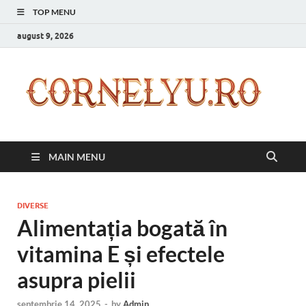
TOP MENU
august 9, 2026
C
Inspir
zilnic
pentr
versi
ta mai
MAIN MENU
bună
DIVERSE
Alimentația bogată în
vitamina E și efectele
asupra pielii
septembrie 14, 2025
-
by
Admin