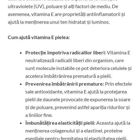
ultraviolete (UV), poluare și alți factori de mediu. De
asemenea, vitamina E are proprietăți antiinflamatorii și
ajută la menținerea unui ten hidratat și luminos.
Cum ajută vitamina E pielea:
Protecție împotriva radicalilor liberi:
Vitamina E
neutralizează radicalii liberi din organism, care
sunt molecule instabile ce pot deteriora celulele și
accelera îmbătrânirea prematură a pielii.
Prevenirea îmbătrânirii premature:
Prin efectele
sale antioxidante, vitamina E ajută la protejarea
pielii de daunele provocate de expunerea la soare
și de poluare, prevenind astfel apariția ridurilor și
a liniilor fine.
Îmbunătățirea elasticității pielii:
Aceasta ajută la
menținerea colagenului și a elastinei, proteine
esențiale pentru fermitatea și elasticitatea pielii,