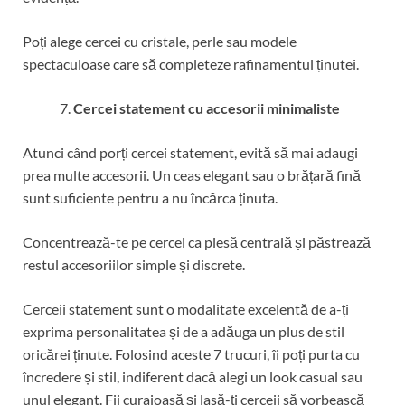
Poți alege cercei cu cristale, perle sau modele
spectaculoase care să completeze rafinamentul ținutei.
Cercei statement cu accesorii minimaliste
Atunci când porți cercei statement, evită să mai adaugi
prea multe accesorii. Un ceas elegant sau o brățară fină
sunt suficiente pentru a nu încărca ținuta.
Concentrează-te pe cercei ca piesă centrală și păstrează
restul accesoriilor simple și discrete.
Cerceii statement sunt o modalitate excelentă de a-ți
exprima personalitatea și de a adăuga un plus de stil
oricărei ținute. Folosind aceste 7 trucuri, îi poți purta cu
încredere și stil, indiferent dacă alegi un look casual sau
unul elegant. Fii curajoasă și lasă-ți cerceii să vorbească