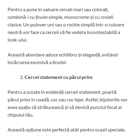
Pentru a pune în valoare cerceii mari sau colorați,
combină-i cu ținute simple, monocrome și cu croieli
clasice. Un pulover uni sau o rochie simplă într-o culoare
neutră vor face ca cerceii să fie vedeta incontestabilă a
look-ului.
Această abordare aduce echilibru și eleganță, evitând
încărcarea excesivă a ținutei.
Cercei statement cu părul prins
Pentru a scoate în evidență cerceii statement, poartă
părul prins în coadă, coc sau coc lejer. Astfel, bijuteriile vor
avea spațiu să strălucească și să devină punctul focal al
chipului tău.
Această opțiune este perfectă atât pentru ocazii speciale,