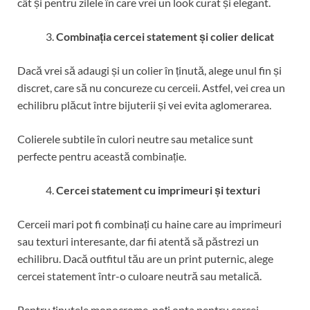
cât și pentru zilele în care vrei un look curat și elegant.
Combinația cercei statement și colier delicat
Dacă vrei să adaugi și un colier în ținută, alege unul fin și
discret, care să nu concureze cu cerceii. Astfel, vei crea un
echilibru plăcut între bijuterii și vei evita aglomerarea.
Colierele subtile în culori neutre sau metalice sunt
perfecte pentru această combinație.
Cercei statement cu imprimeuri și texturi
Cerceii mari pot fi combinați cu haine care au imprimeuri
sau texturi interesante, dar fii atentă să păstrezi un
echilibru. Dacă outfitul tău are un print puternic, alege
cercei statement într-o culoare neutră sau metalică.
Pentru ținutele monocrome, poți opta pentru cercei