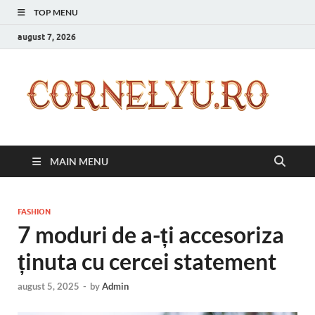
TOP MENU
august 7, 2026
C
Inspir
zilnic
pentr
versi
ta mai
MAIN MENU
bună
FASHION
7 moduri de a-ți accesoriza
ținuta cu cercei statement
august 5, 2025
-
by
Admin