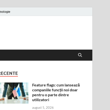
nologie
RECENTE
Feature flags: cum lansează
companiile funcții noi doar
pentru o parte dintre
utilizatori
august 5, 2026