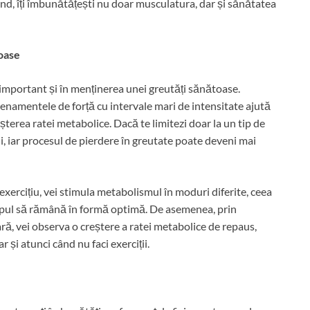
ând, îți îmbunătățești nu doar musculatura, dar și sănătatea
toase
important și în menținerea unei greutăți sănătoase.
renamentele de forță cu intervale mari de intensitate ajută
șterea ratei metabolice. Dacă te limitezi doar la un tip de
ii, iar procesul de pierdere în greutate poate deveni mai
 exercițiu, vei stimula metabolismul în moduri diferite, ceea
corpul să rămână în formă optimă. De asemenea, prin
ă, vei observa o creștere a ratei metabolice de repaus,
 și atunci când nu faci exerciții.