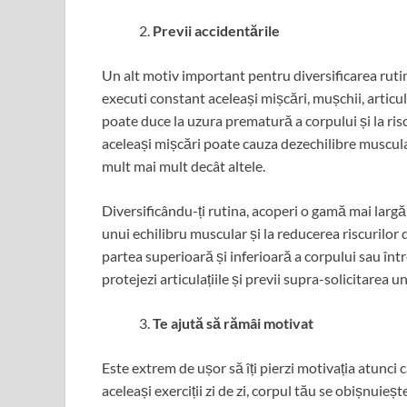
Previi accidentările
Un alt motiv important pentru diversificarea rut
executi constant aceleași mișcări, mușchii, articul
poate duce la uzura prematură a corpului și la ri
aceleași mișcări poate cauza dezechilibre muscul
mult mai mult decât altele.
Diversificându-ți rutina, acoperi o gamă mai largă
unui echilibru muscular și la reducerea riscurilor 
partea superioară și inferioară a corpului sau între
protejezi articulațiile și previi supra-solicitarea 
Te ajută să rămâi motivat
Este extrem de ușor să îți pierzi motivația atun
aceleași exerciții zi de zi, corpul tău se obișnuieș