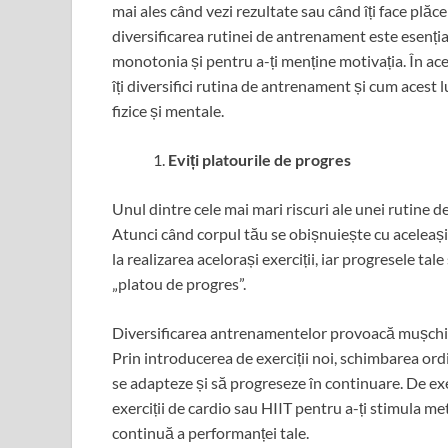
mai ales când vezi rezultate sau când îți face plăc
diversificarea rutinei de antrenament este esenția
monotonia și pentru a-ți menține motivația. În aces
îți diversifici rutina de antrenament și cum acest
fizice și mentale.
Eviți platourile de progres
Unul dintre cele mai mari riscuri ale unei rutine 
Atunci când corpul tău se obișnuiește cu aceleași 
la realizarea acelorași exerciții, iar progresele 
„platou de progres”.
Diversificarea antrenamentelor provoacă mușchii ș
Prin introducerea de exerciții noi, schimbarea ordin
se adapteze și să progreseze în continuare. De ex
exerciții de cardio sau HIIT pentru a-ți stimula me
continuă a performanței tale.