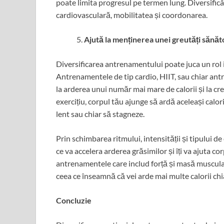
poate limita progresul pe termen lung. Diversific
cardiovasculară, mobilitatea și coordonarea.
Ajută la menținerea unei greutăți sănă
Diversificarea antrenamentului poate juca un rol 
Antrenamentele de tip cardio, HIIT, sau chiar ant
la arderea unui număr mai mare de calorii și la cre
exercițiu, corpul tău ajunge să ardă aceleași calor
lent sau chiar să stagneze.
Prin schimbarea ritmului, intensității și tipului de
ce va accelera arderea grăsimilor și îți va ajuta 
antrenamentele care includ forță și masă muscular
ceea ce înseamnă că vei arde mai multe calorii chiar
Concluzie