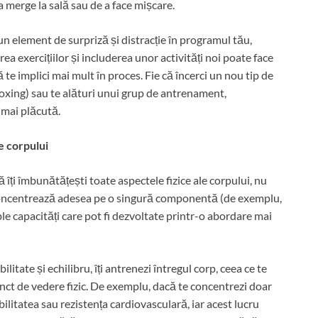
a merge la sală sau de a face mișcare.
n element de surpriză și distracție în programul tău,
ea exercițiilor și includerea unor activități noi poate face
te implici mai mult în proces. Fie că încerci un nou tip de
oxing) sau te alături unui grup de antrenament,
 mai plăcută.
e corpului
că îți îmbunătățești toate aspectele fizice ale corpului, nu
concentrează adesea pe o singură componentă (de exemplu,
iple capacități care pot fi dezvoltate printr-o abordare mai
bilitate și echilibru, îți antrenezi întregul corp, ceea ce te
unct de vedere fizic. De exemplu, dacă te concentrezi doar
ibilitatea sau rezistența cardiovasculară, iar acest lucru