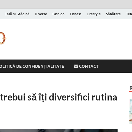
Casă și Grădină
Diverse
Fashion
Fitness
Lifestyle
Sănătate
Teh
Cornelyu
Inspirație zilnică pentru versiunea ta mai bună
OLITICĂ DE CONFIDENȚIALITATE
CONTACT
rebui să îți diversifici rutina