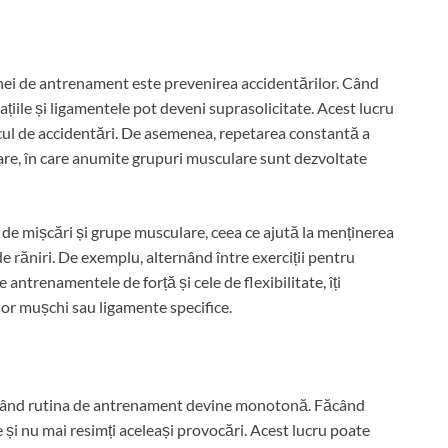
inei de antrenament este prevenirea accidentărilor. Când
ațiile și ligamentele pot deveni suprasolicitate. Acest lucru
scul de accidentări. De asemenea, repetarea constantă a
are, în care anumite grupuri musculare sunt dezvoltate
 de mișcări și grupe musculare, ceea ce ajută la menținerea
de răniri. De exemplu, alternând între exerciții pentru
 antrenamentele de forță și cele de flexibilitate, îți
unor mușchi sau ligamente specifice.
ci când rutina de antrenament devine monotonă. Făcând
te și nu mai resimți aceleași provocări. Acest lucru poate