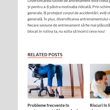
Diversificarea rutinei de antrenament este cheia 
și pentru a-ți păstra motivația ridicată. Prin schimb
generale, îți protejezi corpul de accidentări, eviț
generală. În plus, diversificarea antrenamentului 
fiecare sesiune de antrenament să fie mai plăcută 
blocat în rutina ta, nu ezita să încerci ceva nou!
RELATED POSTS
Probleme frecvente în
Riscuri în 