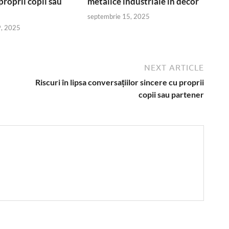
proprii copii sau
metalice industriale în decor
septembrie 15, 2025
9, 2025
NEXT ARTICLE
Riscuri în lipsa conversațiilor sincere cu proprii
copii sau partener