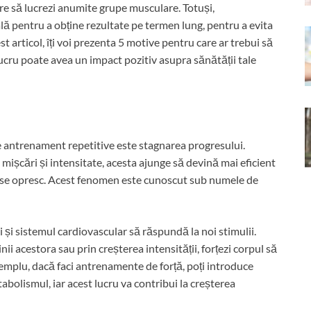
ere să lucrezi anumite grupe musculare. Totuși,
lă pentru a obține rezultate pe termen lung, pentru a evita
t articol, îți voi prezenta 5 motive pentru care ar trebui să
 lucru poate avea un impact pozitiv asupra sănătății tale
de antrenament repetitive este stagnarea progresului.
mișcări și intensitate, acesta ajunge să devină mai eficient
tale se opresc. Acest fenomen este cunoscut sub numele de
i sistemul cardiovascular să răspundă la noi stimulii.
ii acestora sau prin creșterea intensității, forțezi corpul să
emplu, dacă faci antrenamente de forță, poți introduce
tabolismul, iar acest lucru va contribui la creșterea