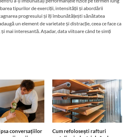
pentru a-ți îmbunătăți performanțele fizice pe termen lung
area tipurilor de exerciții, intensității și abordării
i stagnarea progresului și îți îmbunătățești sănătatea
adaugă un element de varietate și distracție, ceea ce face ca
și mai interesantă. Așadar, data viitoare când te simți
lipsa conversațiilor
Cum refolosești rafturi