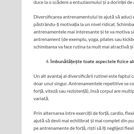
duce la o scădere a entuziasmului și a dorinței de 
Diversificarea antrenamentului te ajută să aduci u
păstrându-ți motivația la un nivel ridicat. Schimbar
antrenamentele mai interesante și te va motiva să 
antrenament (de exemplu, yoga, pilates sau kickb
schimbarea va face rutina ta mult mai atractivă și
Îmbunătățește toate aspectele fizice al
Un alt avantaj al diversificării rutinei este faptul 
doar unul singur. Antrenamentele repetitive se 
forță, viteză sau rezistență), însă corpul are mult
variată.
Prin alternarea între exerciții de forță, cardio, flexi
ajută să devii mai echilibrat și mai complet din p
pe antrenamente de forță, riști să îți neglijezi flex