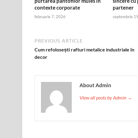
purtarea pantofilor mules în
sincere cu 
contexte corporate
partener
februarie 7, 2026
septembrie 1
PREVIOUS ARTICLE
Cum refolosești rafturi metalice industriale în
decor
About Admin
View all posts by Admin →