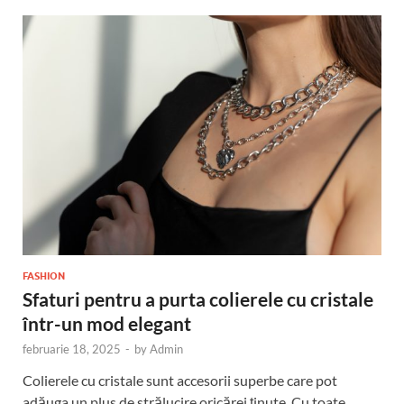
FASHION
Sfaturi pentru a purta colierele cu cristale
într-un mod elegant
februarie 18, 2025
-
by
Admin
Colierele cu cristale sunt accesorii superbe care pot
adăuga un plus de strălucire oricărei ținute. Cu toate