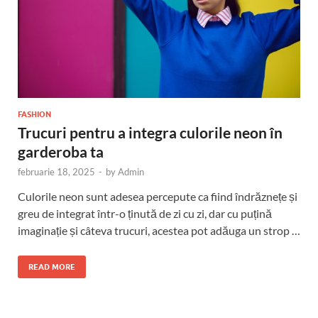
FASHION
Trucuri pentru a integra culorile neon în
garderoba ta
februarie 18, 2025
-
by
Admin
Culorile neon sunt adesea percepute ca fiind îndrăznețe și
greu de integrat într-o ținută de zi cu zi, dar cu puțină
imaginație și câteva trucuri, acestea pot adăuga un strop …
READ MORE