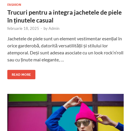
FASHION
Trucuri pentru a integra jachetele de piele
în ținutele casual
februarie 18, 2025
-
by
Admin
Jachetele de piele sunt un element vestimentar esențial în
orice garderobă, datorită versatilității și stilului lor
atemporal. Deși sunt adesea asociate cu un look rock’n’roll
sau cu ținute mai elegante, …
READ MORE