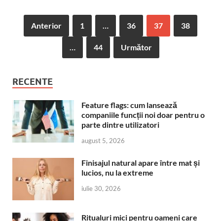
Anterior
1
…
36
37
38
…
44
Următor
RECENTE
Feature flags: cum lansează
companiile funcții noi doar pentru o
parte dintre utilizatori
august 5, 2026
Finisajul natural apare între mat și
lucios, nu la extreme
iulie 30, 2026
Ritualuri mici pentru oameni care